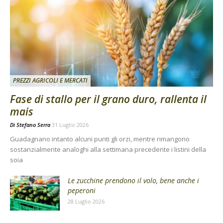
PREZZI AGRICOLI E MERCATI
Fase di stallo per il grano duro, rallenta il
mais
Di
Stefano Serra
31 Luglio 2026
Guadagnano intanto alcuni punti gli orzi, mentre rimangono
sostanzialmente analoghi alla settimana precedente i listini della
soia
Le zucchine prendono il volo, bene anche i
peperoni
28 Luglio 2026