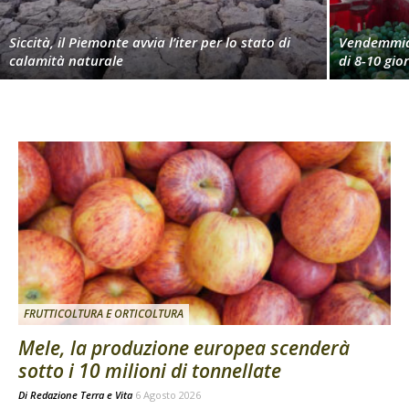
Siccità, il Piemonte avvia l’iter per lo stato di
Vendemmia 
calamità naturale
di 8-10 gio
FRUTTICOLTURA E ORTICOLTURA
Mele, la produzione europea scenderà
sotto i 10 milioni di tonnellate
Di
Redazione Terra e Vita
6 Agosto 2026