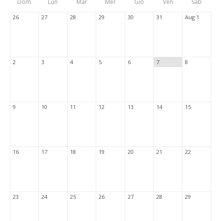
Dom
Lun
Mar
Mer
Gio
Ven
Sab
Tabs
26
27
28
29
30
31
Aug 1
2
3
4
5
6
7
8
9
10
11
12
13
14
15
16
17
18
19
20
21
22
23
24
25
26
27
28
29