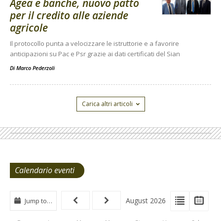
Agea e banche, nuovo patto
per il credito alle aziende
agricole
Il protocollo punta a velocizzare le istruttorie e a favorire
anticipazioni su Pac e Psr grazie ai dati certificati del Sian
Di
Marco Pederzoli
Carica altri articoli
Calendario eventi
View
View
Vie
August 2026
Jump to…
Events
Eve
Type
List
Cal