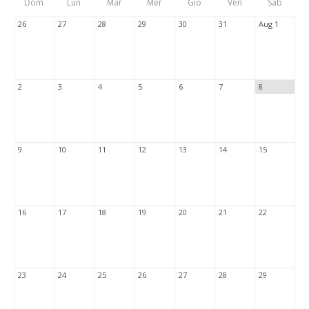
Dom
Lun
Mar
Mer
Gio
Ven
Sab
Tabs
26
27
28
29
30
31
Aug 1
2
3
4
5
6
7
8
9
10
11
12
13
14
15
16
17
18
19
20
21
22
23
24
25
26
27
28
29