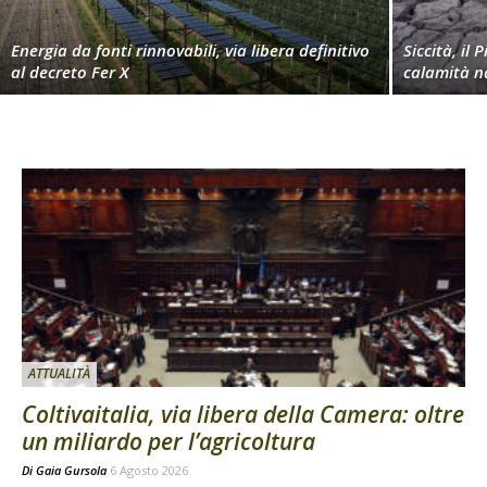
Energia da fonti rinnovabili, via libera definitivo
Siccità, il 
al decreto Fer X
calamità n
ATTUALITÀ
Coltivaitalia, via libera della Camera: oltre
un miliardo per l’agricoltura
Di
Gaia Gursola
6 Agosto 2026