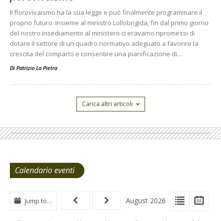
Il florovivaismo ha la sua legge e può finalmente programmare il
proprio futuro. Insieme al ministro Lollobrigida, fin dal primo giorno
del nostro insediamento al ministero ci eravamo ripromessi di
dotare il settore di un quadro normativo adeguato a favorire la
crescita del comparto e consentire una pianificazione di...
Di Patrizio La Pietra
-
Carica altri articoli
Calendario eventi
View
View
Vie
August 2026
Jump to…
Events
Eve
Type
List
Cal