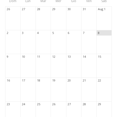
Dom
Lun
Mar
Mer
Gio
Ven
Sab
Tabs
26
27
28
29
30
31
Aug 1
2
3
4
5
6
7
8
9
10
11
12
13
14
15
16
17
18
19
20
21
22
23
24
25
26
27
28
29