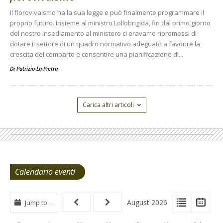
Il florovivaismo ha la sua legge e può finalmente programmare il
proprio futuro. Insieme al ministro Lollobrigida, fin dal primo giorno
del nostro insediamento al ministero ci eravamo ripromessi di
dotare il settore di un quadro normativo adeguato a favorire la
crescita del comparto e consentire una pianificazione di...
Di Patrizio La Pietra
-
Carica altri articoli
Calendario eventi
View
View
Vie
August 2026
Jump to…
Events
Eve
Type
List
Cal