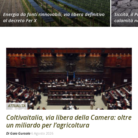
Energia da fonti rinnovabili, via libera definitivo
Siccità, il 
al decreto Fer X
calamità n
ATTUALITÀ
Coltivaitalia, via libera della Camera: oltre
un miliardo per l’agricoltura
Di
Gaia Gursola
6 Agosto 2026