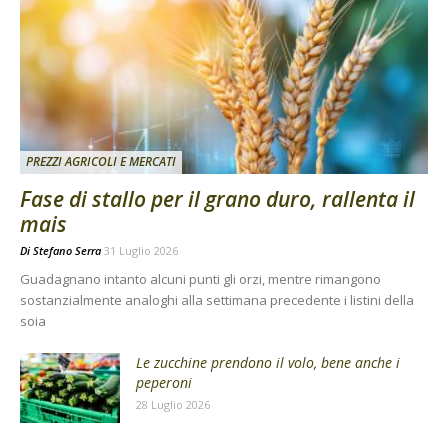
PREZZI AGRICOLI E MERCATI
Fase di stallo per il grano duro, rallenta il
mais
Di
Stefano Serra
31 Luglio 2026
Guadagnano intanto alcuni punti gli orzi, mentre rimangono
sostanzialmente analoghi alla settimana precedente i listini della
soia
Le zucchine prendono il volo, bene anche i
peperoni
28 Luglio 2026