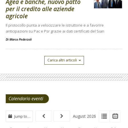
Agea e banche, nuovo patto
per il credito alle aziende
agricole
Il protocollo punta a velocizzare le istruttorie e a favorire
anticipazioni su Pac e Psr grazie ai dati certificati del Sian
Di
Marco Pederzoli
Carica altri articoli
Calendario eventi
View
View
Vie
August 2026
Jump to…
Events
Eve
Type
List
Cal