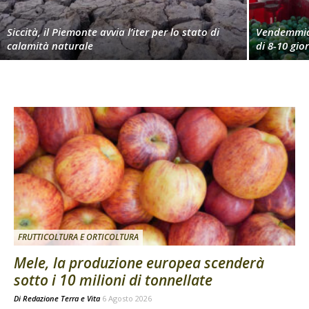
Siccità, il Piemonte avvia l’iter per lo stato di
Vendemmia 
calamità naturale
di 8-10 gio
FRUTTICOLTURA E ORTICOLTURA
Mele, la produzione europea scenderà
sotto i 10 milioni di tonnellate
Di
Redazione Terra e Vita
6 Agosto 2026