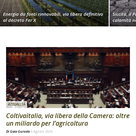
Energia da fonti rinnovabili, via libera definitivo
Siccità, il 
al decreto Fer X
calamità n
ATTUALITÀ
Coltivaitalia, via libera della Camera: oltre
un miliardo per l’agricoltura
Di
Gaia Gursola
6 Agosto 2026