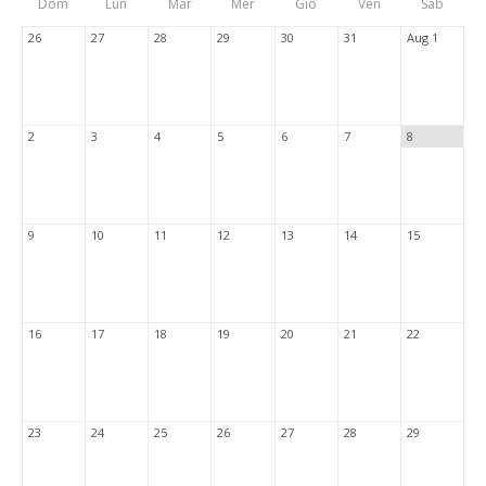
Dom
Lun
Mar
Mer
Gio
Ven
Sab
Tabs
26
27
28
29
30
31
Aug 1
2
3
4
5
6
7
8
9
10
11
12
13
14
15
16
17
18
19
20
21
22
23
24
25
26
27
28
29