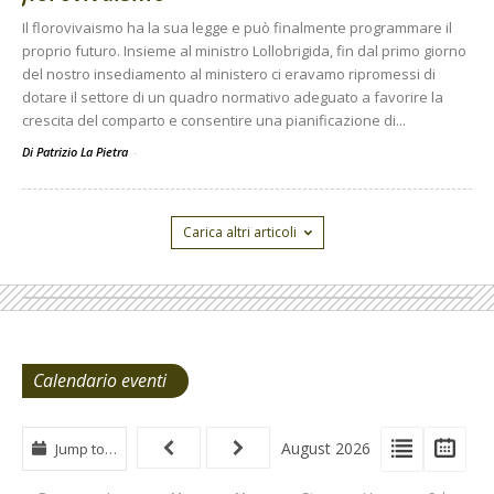
Il florovivaismo ha la sua legge e può finalmente programmare il
proprio futuro. Insieme al ministro Lollobrigida, fin dal primo giorno
del nostro insediamento al ministero ci eravamo ripromessi di
dotare il settore di un quadro normativo adeguato a favorire la
crescita del comparto e consentire una pianificazione di...
Di Patrizio La Pietra
-
Carica altri articoli
Calendario eventi
View
View
Vie
August 2026
Jump to…
Events
Eve
Type
List
Cal