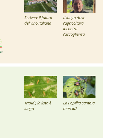
Scrivere il futuro
Il luogo dove
del vino italiano
l’agricoltura
incontra
l’accoglienza
Tripidi, la lista è
La Popillia cambia
lunga
marcia?