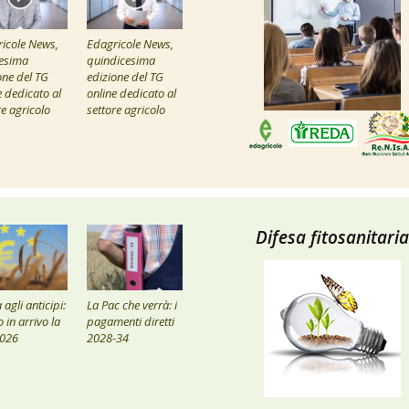
icole News,
Edagricole News,
esima
quindicesima
one del TG
edizione del TG
e dedicato al
online dedicato al
re agricolo
settore agricolo
Difesa fitosanitaria
agli anticipi:
La Pac che verrà: i
 in arrivo la
pagamenti diretti
2026
2028-34