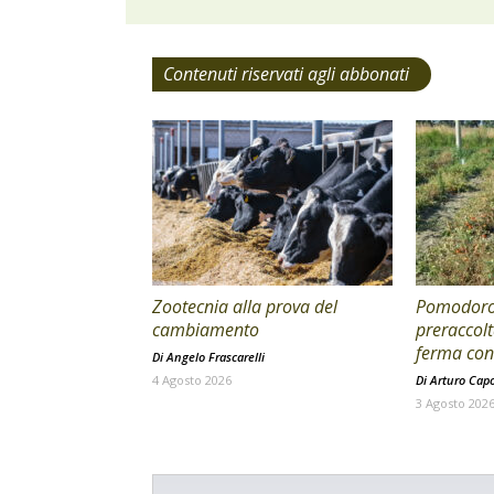
Contenuti riservati agli abbonati
Zootecnia alla prova del
Pomodoro 
cambiamento
preraccolt
ferma con 
Di
Angelo Frascarelli
4 Agosto 2026
Di
Arturo Cap
3 Agosto 202