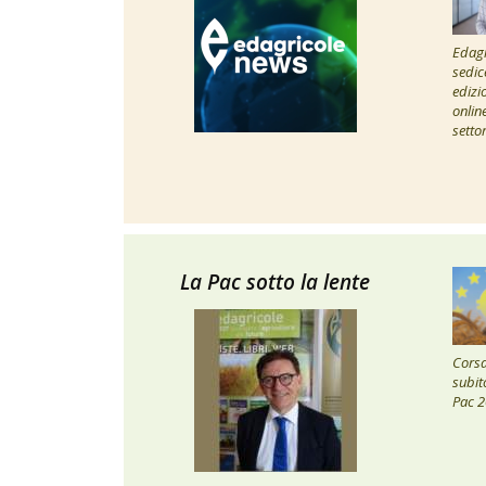
Edagr
sedic
edizi
onlin
setto
La Pac sotto la lente
Corsa 
subito
Pac 