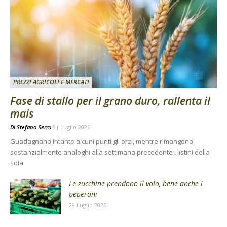
PREZZI AGRICOLI E MERCATI
Fase di stallo per il grano duro, rallenta il
mais
Di
Stefano Serra
31 Luglio 2026
Guadagnano intanto alcuni punti gli orzi, mentre rimangono
sostanzialmente analoghi alla settimana precedente i listini della
soia
Le zucchine prendono il volo, bene anche i
peperoni
28 Luglio 2026