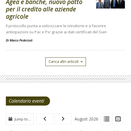
Agea e banche, nuovo patto
per il credito alle aziende
agricole
Il protocollo punta a velocizzare le istruttorie e a favorire
anticipazioni su Pac e Psr grazie ai dati certificati del Sian
Di
Marco Pederzoli
Carica altri articoli
Calendario eventi
View
View
Vie
August 2026
Jump to…
Events
Eve
Type
List
Cal