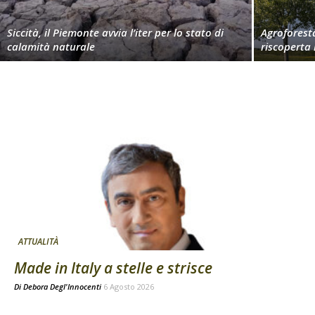
Siccità, il Piemonte avvia l’iter per lo stato di
Agroforest
calamità naturale
riscoperta
ATTUALITÀ
Made in Italy a stelle e strisce
Di
Debora Degl'Innocenti
6 Agosto 2026