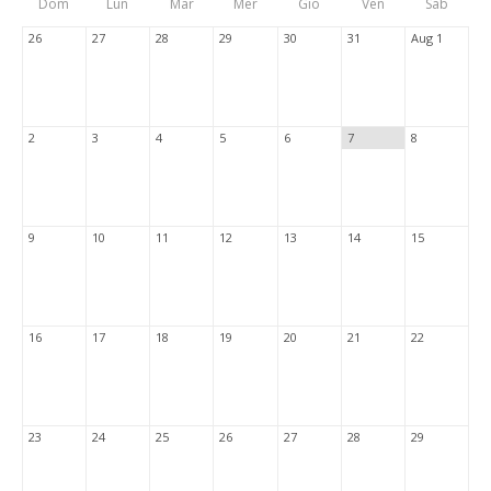
Dom
Lun
Mar
Mer
Gio
Ven
Sab
Tabs
26
27
28
29
30
31
Aug 1
2
3
4
5
6
7
8
9
10
11
12
13
14
15
16
17
18
19
20
21
22
23
24
25
26
27
28
29