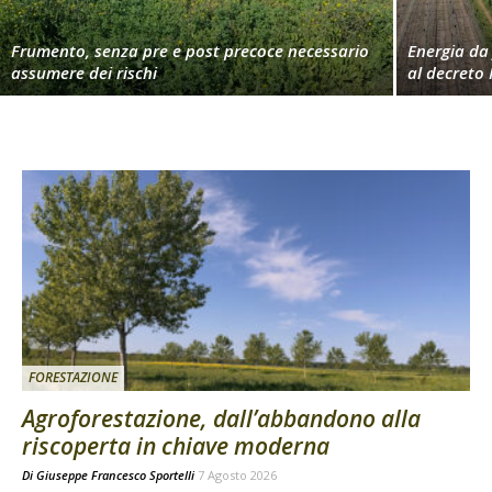
Frumento, senza pre e post precoce necessario
Energia da 
assumere dei rischi
al decreto 
FORESTAZIONE
Agroforestazione, dall’abbandono alla
riscoperta in chiave moderna
Di
Giuseppe Francesco Sportelli
7 Agosto 2026