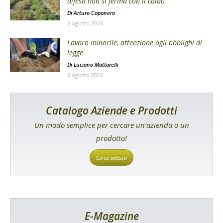
difesa non si ferma con il caldo
Di
Arturo Caponero
3 Agosto 2026
Lavoro minorile, attenzione agli obblighi di
legge
Di
Luciano Mattarelli
3 Agosto 2026
Catalogo Aziende e Prodotti
Un modo semplice per cercare un’azienda o un
prodotto!
Cerca adesso
E-Magazine