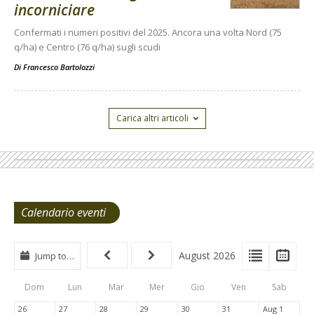
incorniciare
Confermati i numeri positivi del 2025. Ancora una volta Nord (75
q/ha) e Centro (76 q/ha) sugli scudi
Di
Francesco Bartolozzi
Carica altri articoli
Calendario eventi
View
View
Vie
August 2026
Jump to…
Events
Eve
Type
List
Cal
Dom
Lun
Mar
Mer
Gio
Ven
Sab
Tabs
26
27
28
29
30
31
Aug 1