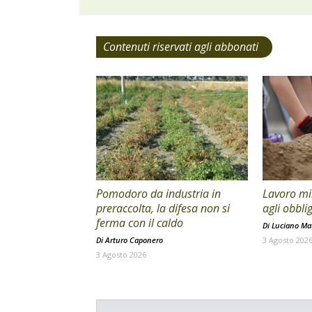
Contenuti riservati agli abbonati
Pomodoro da industria in
Lavoro min
preraccolta, la difesa non si
agli obblig
ferma con il caldo
Di
Luciano Mat
Di
Arturo Caponero
3 Agosto 202
3 Agosto 2026