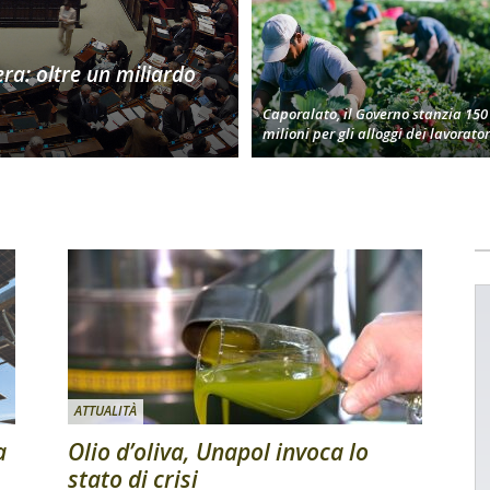
era: oltre un miliardo
Caporalato, il Governo stanzia 150
milioni per gli alloggi dei lavorator
ATTUALITÀ
a
Olio d’oliva, Unapol invoca lo
stato di crisi