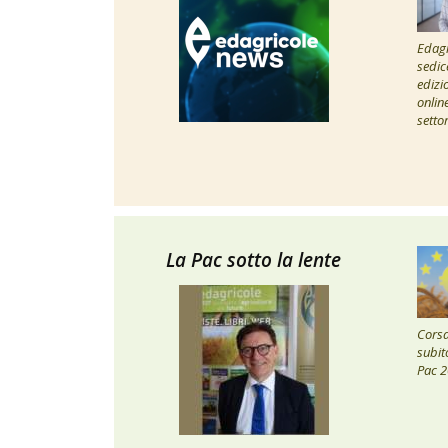
Edagr
sedic
edizi
onlin
setto
La Pac sotto la lente
Corsa 
subito
Pac 