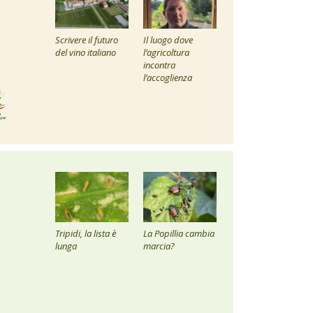
Scrivere il futuro
Il luogo dove
del vino italiano
l’agricoltura
incontra
l’accoglienza
Tripidi, la lista è
La Popillia cambia
lunga
marcia?