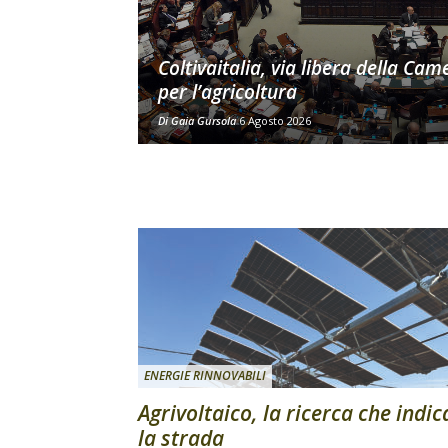
Coltivaitalia, via libera della Cam
per l’agricoltura
Di
Gaia Gursola
6 Agosto 2026
ENERGIE RINNOVABILI
Agrivoltaico, la ricerca che indic
la strada