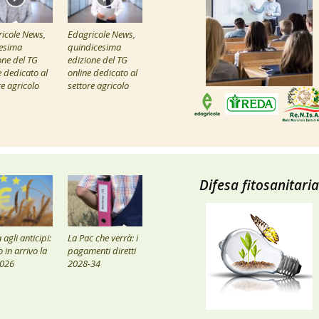
icole News,
Edagricole News,
esima
quindicesima
one del TG
edizione del TG
e dedicato al
online dedicato al
re agricolo
settore agricolo
Difesa fitosanitaria
agli anticipi:
La Pac che verrà: i
 in arrivo la
pagamenti diretti
2026
2028-34