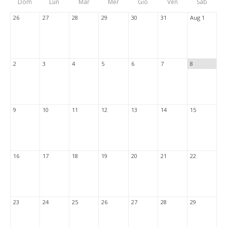
Dom
Lun
Mar
Mer
Gio
Ven
Sab
Tabs
26
27
28
29
30
31
Aug 1
2
3
4
5
6
7
8
9
10
11
12
13
14
15
16
17
18
19
20
21
22
23
24
25
26
27
28
29