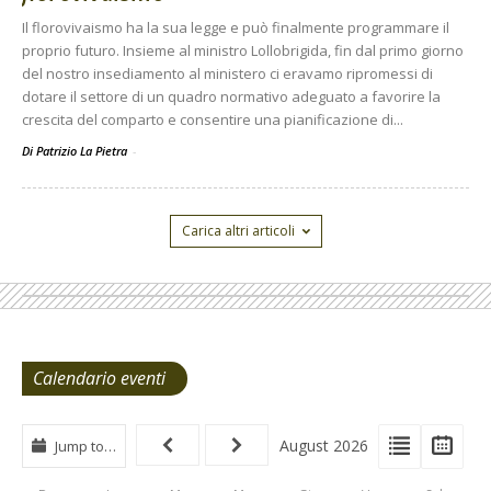
Il florovivaismo ha la sua legge e può finalmente programmare il
proprio futuro. Insieme al ministro Lollobrigida, fin dal primo giorno
del nostro insediamento al ministero ci eravamo ripromessi di
dotare il settore di un quadro normativo adeguato a favorire la
crescita del comparto e consentire una pianificazione di...
Di Patrizio La Pietra
-
Carica altri articoli
Calendario eventi
View
View
Vie
August 2026
Jump to…
Events
Eve
Type
List
Cal