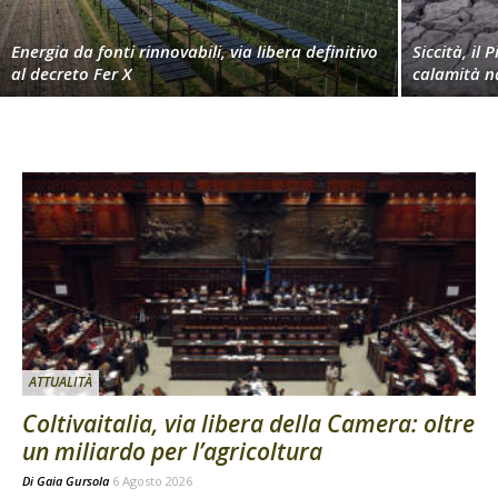
Energia da fonti rinnovabili, via libera definitivo
Siccità, il 
al decreto Fer X
calamità n
ATTUALITÀ
Coltivaitalia, via libera della Camera: oltre
un miliardo per l’agricoltura
Di
Gaia Gursola
6 Agosto 2026