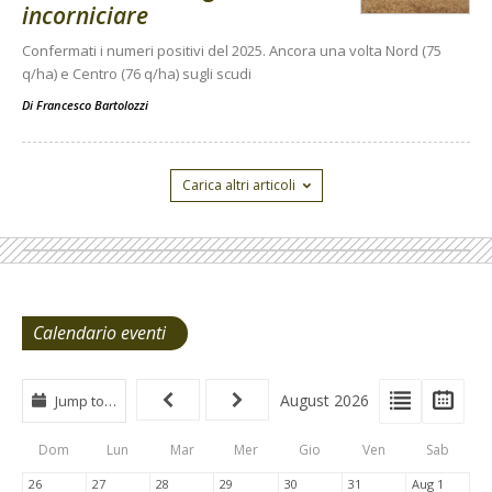
incorniciare
Confermati i numeri positivi del 2025. Ancora una volta Nord (75
q/ha) e Centro (76 q/ha) sugli scudi
Di
Francesco Bartolozzi
Carica altri articoli
Calendario eventi
View
View
Vie
August 2026
Jump to…
Events
Eve
Type
List
Cal
Dom
Lun
Mar
Mer
Gio
Ven
Sab
Tabs
26
27
28
29
30
31
Aug 1