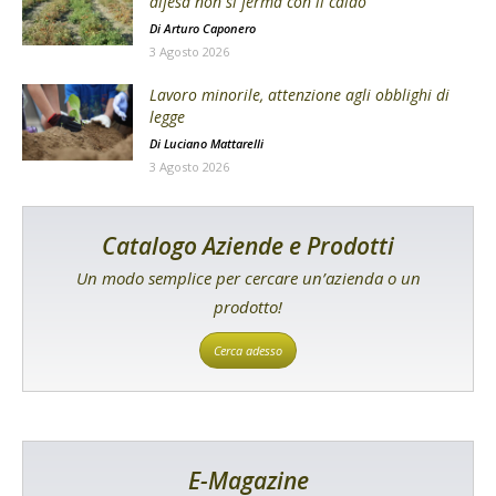
difesa non si ferma con il caldo
Di
Arturo Caponero
3 Agosto 2026
Lavoro minorile, attenzione agli obblighi di
legge
Di
Luciano Mattarelli
3 Agosto 2026
Catalogo Aziende e Prodotti
Un modo semplice per cercare un’azienda o un
prodotto!
Cerca adesso
E-Magazine