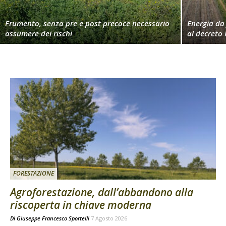
Frumento, senza pre e post precoce necessario
Energia da 
assumere dei rischi
al decreto 
FORESTAZIONE
Agroforestazione, dall’abbandono alla
riscoperta in chiave moderna
Di
Giuseppe Francesco Sportelli
7 Agosto 2026