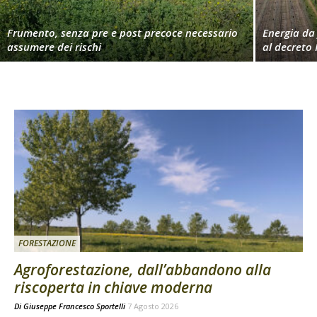
Frumento, senza pre e post precoce necessario
Energia da 
assumere dei rischi
al decreto 
FORESTAZIONE
Agroforestazione, dall’abbandono alla
riscoperta in chiave moderna
Di
Giuseppe Francesco Sportelli
7 Agosto 2026