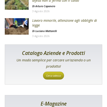
difesa non si ferma con il caldo
Di
Arturo Caponero
3 Agosto 2026
Lavoro minorile, attenzione agli obblighi di
legge
Di
Luciano Mattarelli
3 Agosto 2026
Catalogo Aziende e Prodotti
Un modo semplice per cercare un’azienda o un
prodotto!
Cerca adesso
E-Magazine