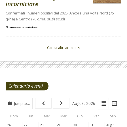
incorniciare
Confermati i numeri positivi del 2025. Ancora una volta Nord (75
q/ha) e Centro (76 q/ha) sugli scudi
Di
Francesco Bartolozzi
Carica altri articoli
Calendario eventi
View
View
Vie
August 2026
Jump to…
Events
Eve
Type
List
Cal
Dom
Lun
Mar
Mer
Gio
Ven
Sab
Tabs
26
27
28
29
30
31
Aug 1