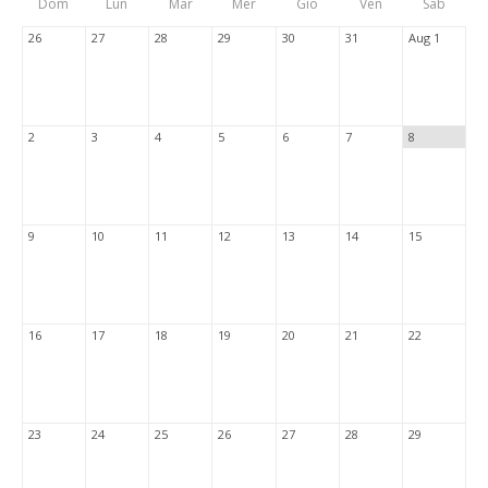
Dom
Lun
Mar
Mer
Gio
Ven
Sab
Tabs
26
27
28
29
30
31
Aug 1
2
3
4
5
6
7
8
9
10
11
12
13
14
15
16
17
18
19
20
21
22
23
24
25
26
27
28
29