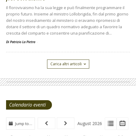
Il florovivaismo ha la sua legge e può finalmente programmare il
proprio futuro. Insieme al ministro Lollobrigida, fin dal primo giorno
del nostro insediamento al ministero ci eravamo ripromessi di
dotare il settore di un quadro normativo adeguato a favorire la
crescita del comparto e consentire una pianificazione di...
Di Patrizio La Pietra
-
Carica altri articoli
Calendario eventi
View
View
Vie
August 2026
Jump to…
Events
Eve
Type
List
Cal