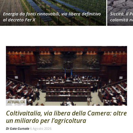
Energia da fonti rinnovabili, via libera definitivo
Siccità, il 
al decreto Fer X
calamità n
ATTUALITÀ
Coltivaitalia, via libera della Camera: oltre
un miliardo per l’agricoltura
Di
Gaia Gursola
6 Agosto 2026