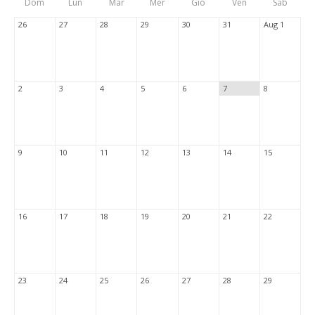
Dom
Lun
Mar
Mer
Gio
Ven
Sab
Tabs
26
27
28
29
30
31
Aug 1
2
3
4
5
6
7
8
9
10
11
12
13
14
15
16
17
18
19
20
21
22
23
24
25
26
27
28
29