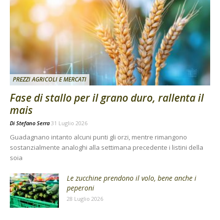
PREZZI AGRICOLI E MERCATI
Fase di stallo per il grano duro, rallenta il
mais
Di
Stefano Serra
31 Luglio 2026
Guadagnano intanto alcuni punti gli orzi, mentre rimangono
sostanzialmente analoghi alla settimana precedente i listini della
soia
Le zucchine prendono il volo, bene anche i
peperoni
28 Luglio 2026