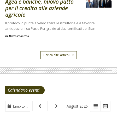
Agea e banche, nuovo patto
per il credito alle aziende
agricole
Il protocollo punta a velocizzare le istruttorie e a favorire
anticipazioni su Pac e Psr grazie ai dati certificati del Sian
Di
Marco Pederzoli
Carica altri articoli
Calendario eventi
View
View
Vie
August 2026
Jump to…
Events
Eve
Type
List
Cal