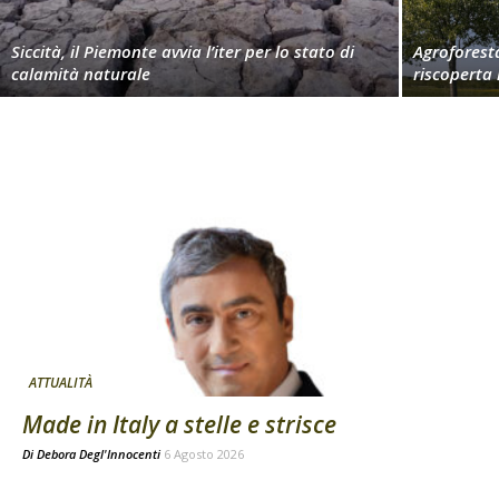
Siccità, il Piemonte avvia l’iter per lo stato di
Agroforest
calamità naturale
riscoperta
ATTUALITÀ
Made in Italy a stelle e strisce
Di
Debora Degl'Innocenti
6 Agosto 2026