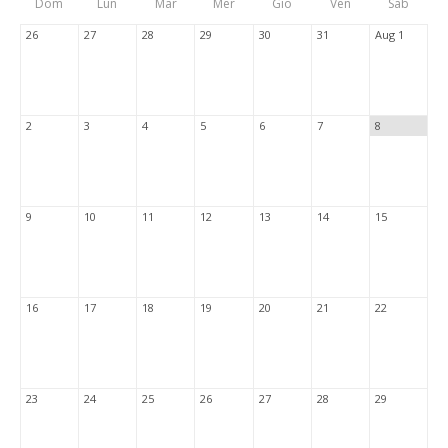
Dom
Lun
Mar
Mer
Gio
Ven
Sab
Tabs
26
27
28
29
30
31
Aug 1
2
3
4
5
6
7
8
9
10
11
12
13
14
15
16
17
18
19
20
21
22
23
24
25
26
27
28
29