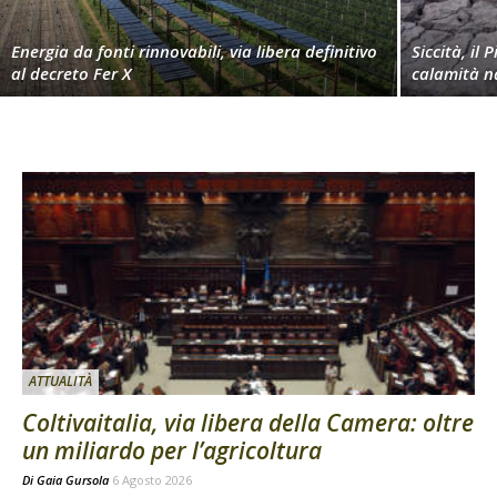
Energia da fonti rinnovabili, via libera definitivo
Siccità, il 
al decreto Fer X
calamità n
ATTUALITÀ
Coltivaitalia, via libera della Camera: oltre
un miliardo per l’agricoltura
Di
Gaia Gursola
6 Agosto 2026