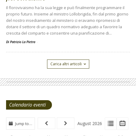
Il florovivaismo ha la sua legge e può finalmente programmare il
proprio futuro. Insieme al ministro Lollobrigida, fin dal primo giorno
del nostro insediamento al ministero ci eravamo ripromessi di
dotare il settore di un quadro normativo adeguato a favorire la
crescita del comparto e consentire una pianificazione di...
Di Patrizio La Pietra
-
Carica altri articoli
Calendario eventi
View
View
Vie
August 2026
Jump to…
Events
Eve
Type
List
Cal