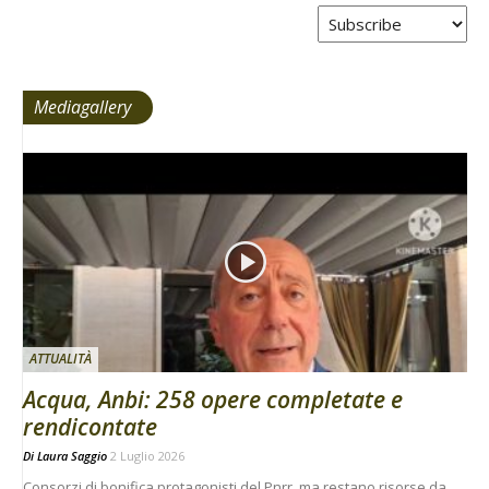
Tabs
Mediagallery
ATTUALITÀ
Acqua, Anbi: 258 opere completate e
rendicontate
Di
Laura Saggio
2 Luglio 2026
Consorzi di bonifica protagonisti del Pnrr, ma restano risorse da