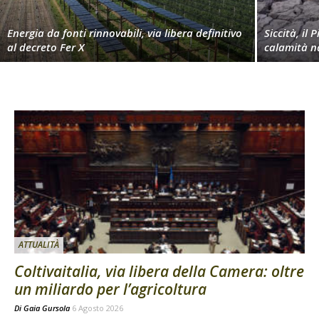
Energia da fonti rinnovabili, via libera definitivo
Siccità, il 
al decreto Fer X
calamità n
ATTUALITÀ
Coltivaitalia, via libera della Camera: oltre
un miliardo per l’agricoltura
Di
Gaia Gursola
6 Agosto 2026