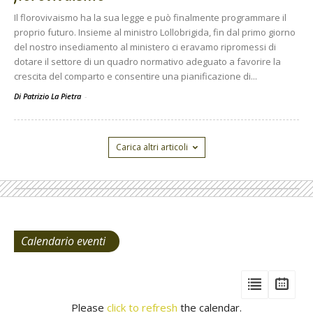
Il florovivaismo ha la sua legge e può finalmente programmare il
proprio futuro. Insieme al ministro Lollobrigida, fin dal primo giorno
del nostro insediamento al ministero ci eravamo ripromessi di
dotare il settore di un quadro normativo adeguato a favorire la
crescita del comparto e consentire una pianificazione di...
Di Patrizio La Pietra
-
Carica altri articoli
Calendario eventi
View
View
Vie
Events
Eve
Type
Please
click to refresh
the calendar.
List
Cal