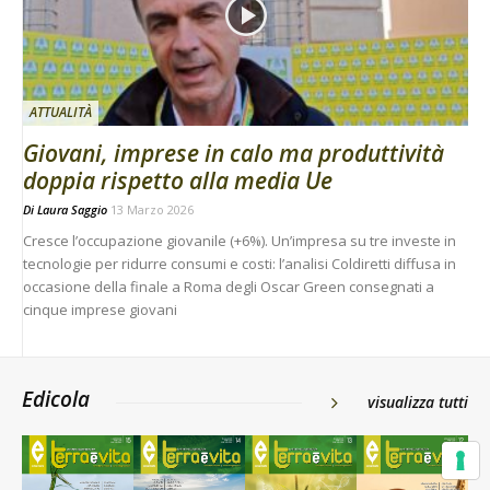
ATTUALITÀ
Giovani, imprese in calo ma produttività
doppia rispetto alla media Ue
Di
Laura Saggio
13 Marzo 2026
Cresce l’occupazione giovanile (+6%). Un’impresa su tre investe in
tecnologie per ridurre consumi e costi: l’analisi Coldiretti diffusa in
occasione della finale a Roma degli Oscar Green consegnati a
cinque imprese giovani
Edicola
visualizza tutti