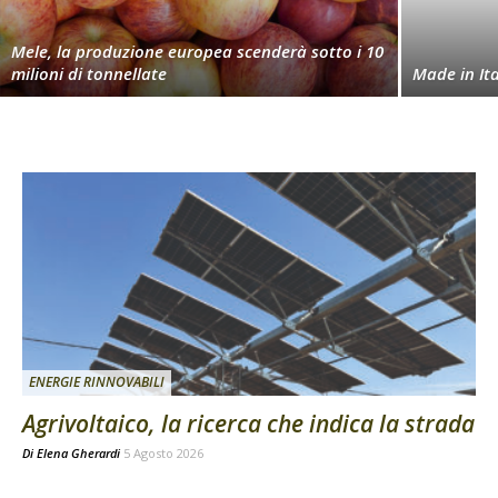
Mele, la produzione europea scenderà sotto i 10
milioni di tonnellate
Made in Ita
ENERGIE RINNOVABILI
Agrivoltaico, la ricerca che indica la strada
Di
Elena Gherardi
5 Agosto 2026