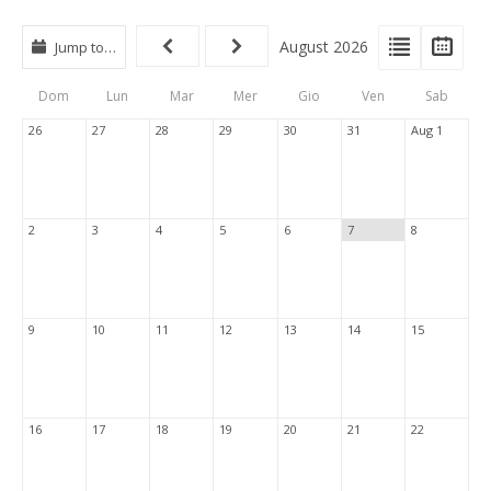
View
View
Vie
August 2026
Jump to…
Events
Eve
Type
List
Cal
Dom
Lun
Mar
Mer
Gio
Ven
Sab
Tabs
26
27
28
29
30
31
Aug 1
2
3
4
5
6
7
8
9
10
11
12
13
14
15
16
17
18
19
20
21
22