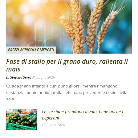
PREZZI AGRICOLI E MERCATI
Fase di stallo per il grano duro, rallenta il
mais
Di
Stefano Serra
31 Luglio 2026
Guadagnano intanto alcuni punti gli orzi, mentre rimangono
sostanzialmente analoghi alla settimana precedente i listini della
soia
Le zucchine prendono il volo, bene anche i
peperoni
28 Luglio 2026