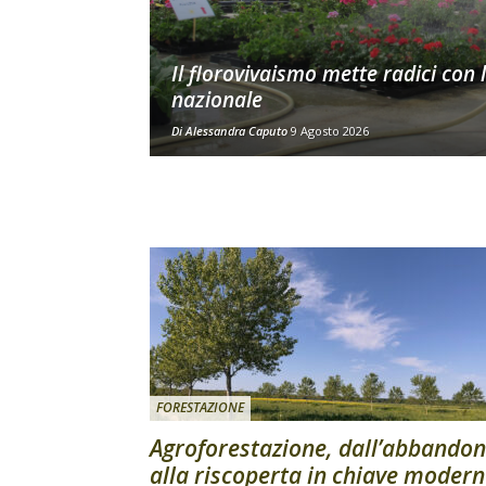
Il florovivaismo mette radici con 
nazionale
Di
Alessandra Caputo
9 Agosto 2026
FORESTAZIONE
Agroforestazione, dall’abbando
alla riscoperta in chiave moder