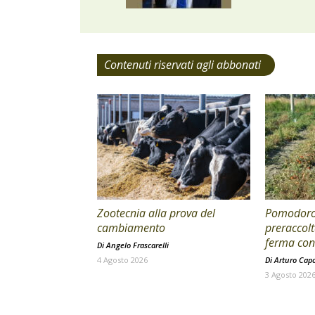
Contenuti riservati agli abbonati
Zootecnia alla prova del
Pomodoro 
cambiamento
preraccolt
ferma con 
Di
Angelo Frascarelli
4 Agosto 2026
Di
Arturo Cap
3 Agosto 202