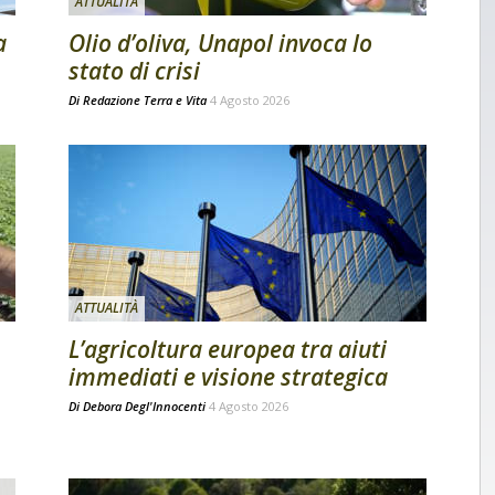
ATTUALITÀ
a
Olio d’oliva, Unapol invoca lo
stato di crisi
Di
Redazione Terra e Vita
4 Agosto 2026
ATTUALITÀ
L’agricoltura europea tra aiuti
immediati e visione strategica
Di
Debora Degl'Innocenti
4 Agosto 2026