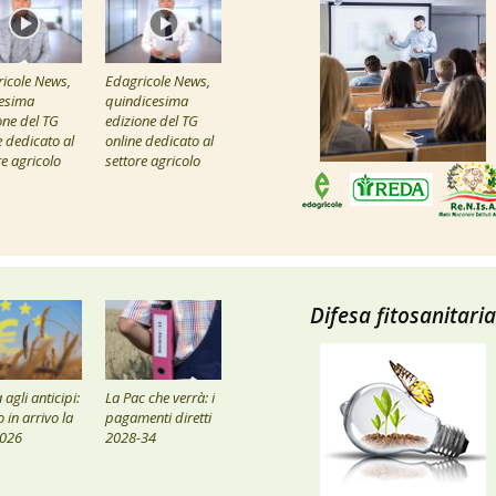
icole News,
Edagricole News,
esima
quindicesima
one del TG
edizione del TG
e dedicato al
online dedicato al
re agricolo
settore agricolo
Difesa fitosanitaria
agli anticipi:
La Pac che verrà: i
 in arrivo la
pagamenti diretti
2026
2028-34