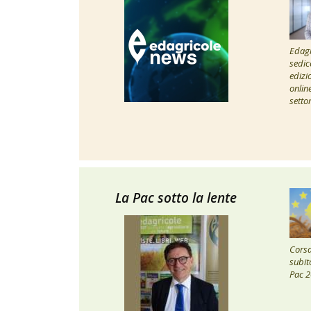
Edagr
sedic
edizi
onlin
setto
La Pac sotto la lente
Corsa 
subito
Pac 