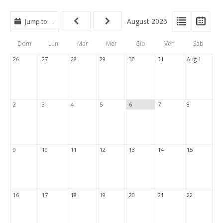
View
View
Vie
August 2026
Jump to…
Events
Eve
Type
List
Cal
Dom
Lun
Mar
Mer
Gio
Ven
Sab
Tabs
26
27
28
29
30
31
Aug 1
2
3
4
5
6
7
8
9
10
11
12
13
14
15
16
17
18
19
20
21
22