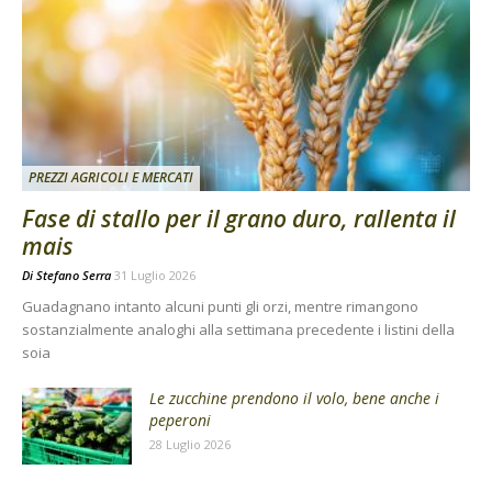
PREZZI AGRICOLI E MERCATI
Fase di stallo per il grano duro, rallenta il
mais
Di
Stefano Serra
31 Luglio 2026
Guadagnano intanto alcuni punti gli orzi, mentre rimangono
sostanzialmente analoghi alla settimana precedente i listini della
soia
Le zucchine prendono il volo, bene anche i
peperoni
28 Luglio 2026