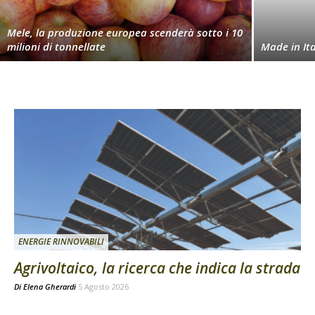
Mele, la produzione europea scenderà sotto i 10
milioni di tonnellate
Made in Ita
ENERGIE RINNOVABILI
Agrivoltaico, la ricerca che indica la strada
Di
Elena Gherardi
5 Agosto 2026