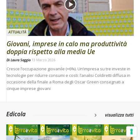
ATTUALITÀ
Giovani, imprese in calo ma produttività
doppia rispetto alla media Ue
Di
Laura Saggio
13 Marzo 2026
Cresce l’occupazione giovanile (+6%). Un’impresa su tre investe in
tecnologie per ridurre consumi e costi: l’analisi Coldiretti diffusa in
occasione della finale a Roma degli Oscar Green consegnati a
cinque imprese giovani
Edicola
visualizza tutti