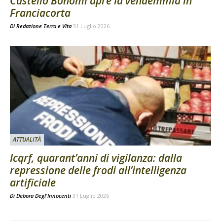
Castello Bonomi apre la vendemmia in
Franciacorta
Di
Redazione Terra e Vita
31 Luglio 2026
ATTUALITÀ
Icqrf, quarant’anni di vigilanza: dalla
repressione delle frodi all’intelligenza
artificiale
Di
Debora Degl'Innocenti
31 Luglio 2026