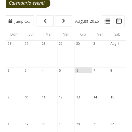
Calendario eventi
View
View
Vie
August 2026
Jump to…
Events
Eve
Type
List
Cal
Dom
Lun
Mar
Mer
Gio
Ven
Sab
Tabs
26
27
28
29
30
31
Aug 1
2
3
4
5
6
7
8
9
10
11
12
13
14
15
16
17
18
19
20
21
22