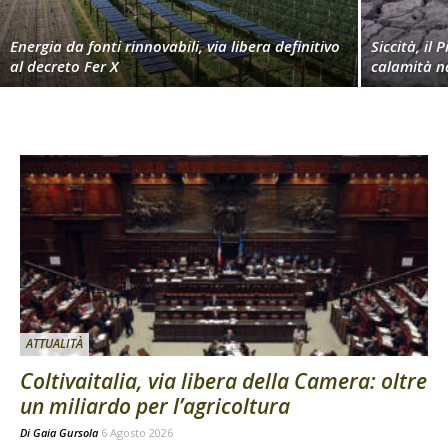
Energia da fonti rinnovabili, via libera definitivo
Siccità, il 
al decreto Fer X
calamità n
ATTUALITÀ
Coltivaitalia, via libera della Camera: oltre
un miliardo per l’agricoltura
Di
Gaia Gursola
6 Agosto 2026