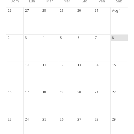
Dom
Lun
Mar
Mer
Gio
Ven
Sab
Tabs
26
27
28
29
30
31
Aug 1
2
3
4
5
6
7
8
9
10
11
12
13
14
15
16
17
18
19
20
21
22
23
24
25
26
27
28
29