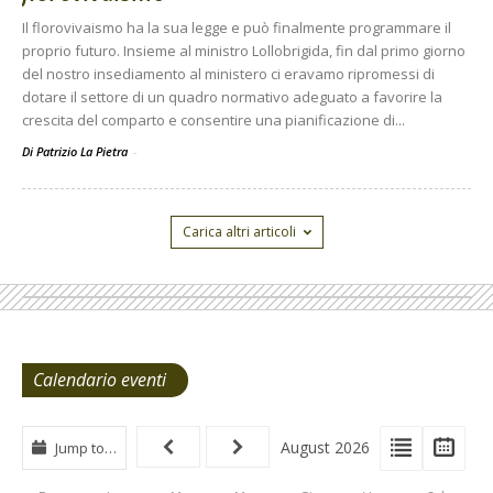
Il florovivaismo ha la sua legge e può finalmente programmare il
proprio futuro. Insieme al ministro Lollobrigida, fin dal primo giorno
del nostro insediamento al ministero ci eravamo ripromessi di
dotare il settore di un quadro normativo adeguato a favorire la
crescita del comparto e consentire una pianificazione di...
Di Patrizio La Pietra
-
Carica altri articoli
Calendario eventi
View
View
Vie
August 2026
Jump to…
Events
Eve
Type
List
Cal