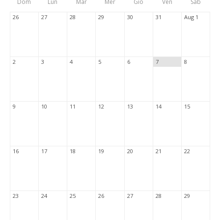
Dom
Lun
Mar
Mer
Gio
Ven
Sab
Tabs
26
27
28
29
30
31
Aug 1
2
3
4
5
6
7
8
9
10
11
12
13
14
15
16
17
18
19
20
21
22
23
24
25
26
27
28
29