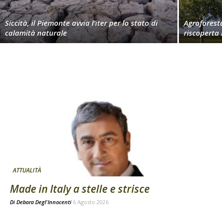
Siccità, il Piemonte avvia l’iter per lo stato di
Agroforest
calamità naturale
riscoperta
ATTUALITÀ
Made in Italy a stelle e strisce
Di
Debora Degl'Innocenti
6 Agosto 2026