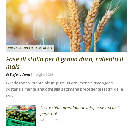
PREZZI AGRICOLI E MERCATI
Fase di stallo per il grano duro, rallenta il
mais
Di
Stefano Serra
31 Luglio 2026
Guadagnano intanto alcuni punti gli orzi, mentre rimangono
sostanzialmente analoghi alla settimana precedente i listini della
soia
Le zucchine prendono il volo, bene anche i
peperoni
28 Luglio 2026