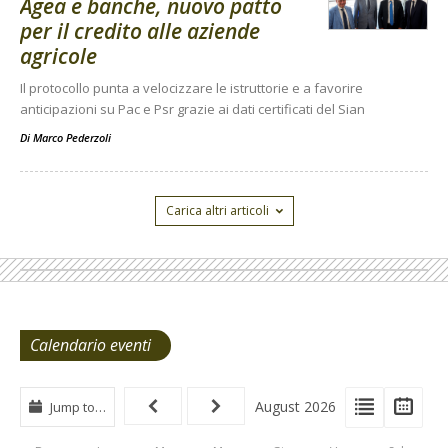
Agea e banche, nuovo patto
per il credito alle aziende
agricole
Il protocollo punta a velocizzare le istruttorie e a favorire
anticipazioni su Pac e Psr grazie ai dati certificati del Sian
Di
Marco Pederzoli
Carica altri articoli
Calendario eventi
View
View
Vie
August 2026
Jump to…
Events
Eve
Type
List
Cal