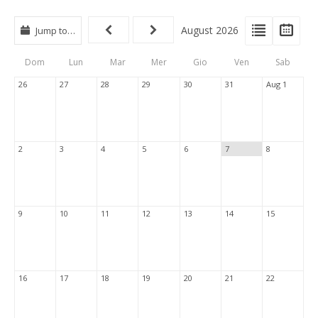
View
View
Vie
August 2026
Jump to…
Events
Eve
Type
List
Cal
Dom
Lun
Mar
Mer
Gio
Ven
Sab
Tabs
26
27
28
29
30
31
Aug 1
2
3
4
5
6
7
8
9
10
11
12
13
14
15
16
17
18
19
20
21
22