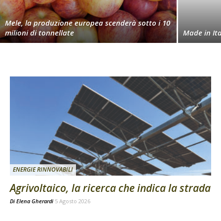
Mele, la produzione europea scenderà sotto i 10
milioni di tonnellate
Made in Ita
ENERGIE RINNOVABILI
Agrivoltaico, la ricerca che indica la strada
Di
Elena Gherardi
5 Agosto 2026