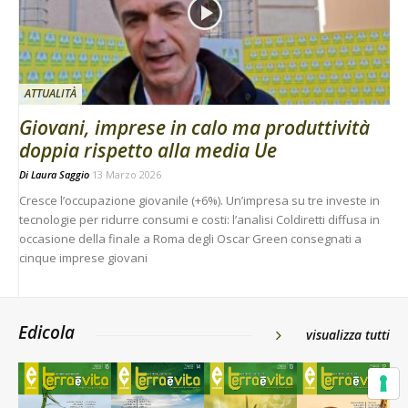
ATTUALITÀ
Giovani, imprese in calo ma produttività
doppia rispetto alla media Ue
Di
Laura Saggio
13 Marzo 2026
Cresce l’occupazione giovanile (+6%). Un’impresa su tre investe in
tecnologie per ridurre consumi e costi: l’analisi Coldiretti diffusa in
occasione della finale a Roma degli Oscar Green consegnati a
cinque imprese giovani
Edicola
visualizza tutti