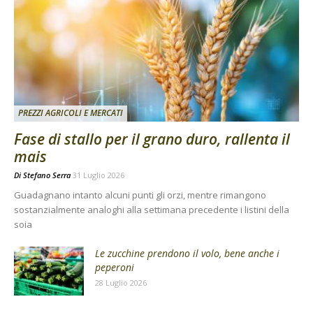
PREZZI AGRICOLI E MERCATI
Fase di stallo per il grano duro, rallenta il
mais
Di
Stefano Serra
31 Luglio 2026
Guadagnano intanto alcuni punti gli orzi, mentre rimangono
sostanzialmente analoghi alla settimana precedente i listini della
soia
Le zucchine prendono il volo, bene anche i
peperoni
28 Luglio 2026