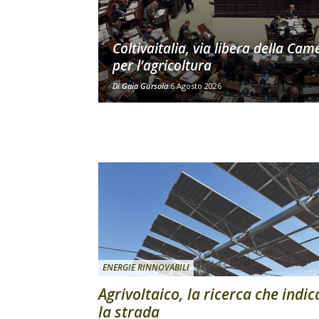
Coltivaitalia, via libera della Cam
per l’agricoltura
Di
Gaia Gursola
6 Agosto 2026
ENERGIE RINNOVABILI
Agrivoltaico, la ricerca che indic
la strada