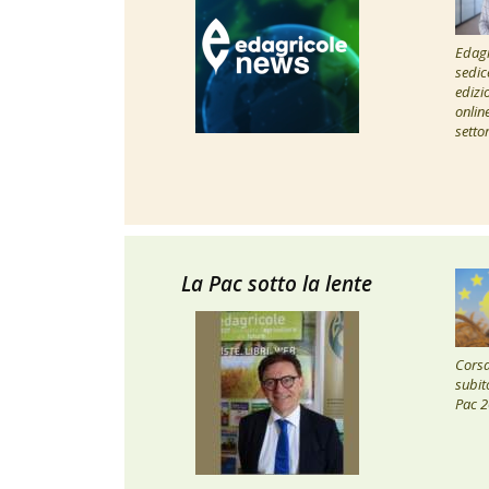
Edagr
sedic
edizi
onlin
setto
La Pac sotto la lente
Corsa 
subito
Pac 