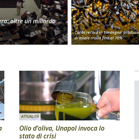
era: oltre un miliardo
Caldo record in Sardegna, produzi
di miele crolla fino al 70%
ATTUALITÀ
a
Olio d’oliva, Unapol invoca lo
stato di crisi