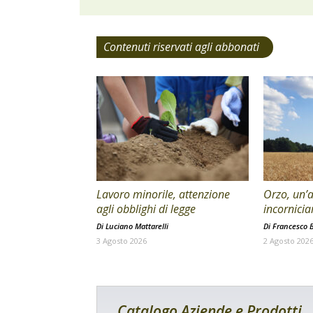
Contenuti riservati agli abbonati
Lavoro minorile, attenzione
Orzo, un’a
agli obblighi di legge
incornicia
Di
Luciano Mattarelli
Di
Francesco B
3 Agosto 2026
2 Agosto 202
Catalogo Aziende e Prodotti