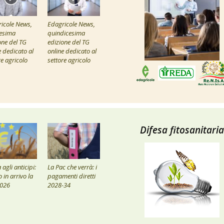
icole News,
Edagricole News,
esima
quindicesima
one del TG
edizione del TG
e dedicato al
online dedicato al
re agricolo
settore agricolo
Difesa fitosanitaria
agli anticipi:
La Pac che verrà: i
 in arrivo la
pagamenti diretti
2026
2028-34