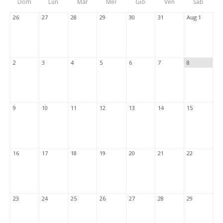
Dom
Lun
Mar
Mer
Gio
Ven
Sab
Tabs
26
27
28
29
30
31
Aug 1
2
3
4
5
6
7
8
9
10
11
12
13
14
15
16
17
18
19
20
21
22
23
24
25
26
27
28
29