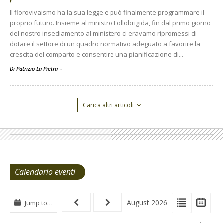
Il florovivaismo ha la sua legge e può finalmente programmare il
proprio futuro. Insieme al ministro Lollobrigida, fin dal primo giorno
del nostro insediamento al ministero ci eravamo ripromessi di
dotare il settore di un quadro normativo adeguato a favorire la
crescita del comparto e consentire una pianificazione di...
Di Patrizio La Pietra
-
Carica altri articoli
Calendario eventi
View
View
Vie
August 2026
Jump to…
Events
Eve
Type
List
Cal