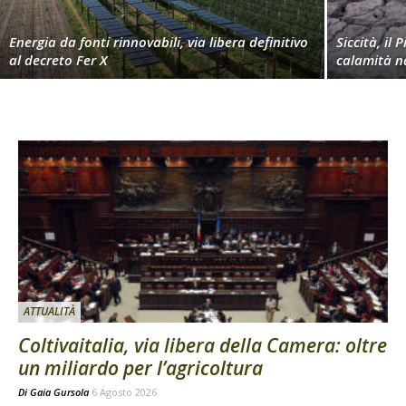
Energia da fonti rinnovabili, via libera definitivo
Siccità, il 
al decreto Fer X
calamità n
ATTUALITÀ
Coltivaitalia, via libera della Camera: oltre
un miliardo per l’agricoltura
Di
Gaia Gursola
6 Agosto 2026