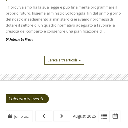
Il florovivaismo ha la sua legge e può finalmente programmare il
proprio futuro. Insieme al ministro Lollobrigida, fin dal primo giorno
del nostro insediamento al ministero ci eravamo ripromessi di
dotare il settore di un quadro normativo adeguato a favorire la
crescita del comparto e consentire una pianificazione di...
Di Patrizio La Pietra
-
Carica altri articoli
Calendario eventi
View
View
Vie
August 2026
Jump to…
Events
Eve
Type
List
Cal