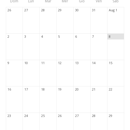
Dom
Lun
Mar
Mer
Gio
Ven
Sab
Tabs
26
27
28
29
30
31
Aug 1
2
3
4
5
6
7
8
9
10
11
12
13
14
15
16
17
18
19
20
21
22
23
24
25
26
27
28
29