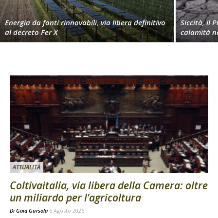
Energia da fonti rinnovabili, via libera definitivo
Siccità, il 
al decreto Fer X
calamità n
ATTUALITÀ
Coltivaitalia, via libera della Camera: oltre
un miliardo per l’agricoltura
Di
Gaia Gursola
6 Agosto 2026