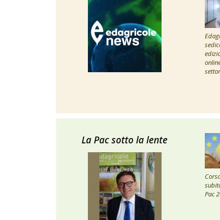
Edagr
sedic
edizi
onlin
setto
La Pac sotto la lente
Corsa 
subito
Pac 