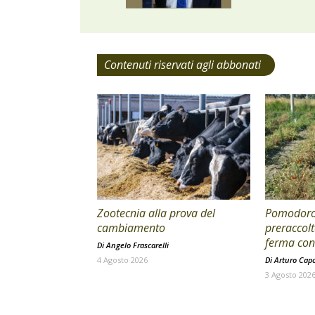
Contenuti riservati agli abbonati
Zootecnia alla prova del
Pomodoro 
cambiamento
preraccolt
ferma con 
Di
Angelo Frascarelli
4 Agosto 2026
Di
Arturo Cap
3 Agosto 202