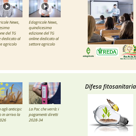
icole News,
Edagricole News,
esima
quindicesima
one del TG
edizione del TG
e dedicato al
online dedicato al
re agricolo
settore agricolo
Difesa fitosanitaria
agli anticipi:
La Pac che verrà: i
 in arrivo la
pagamenti diretti
2026
2028-34