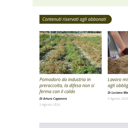
Contenuti riservati agli abbonati
Pomodoro da industria in
Lavoro min
preraccolta, la difesa non si
agli obblig
ferma con il caldo
Di
Luciano Mat
Di
Arturo Caponero
3 Agosto 202
3 Agosto 2026