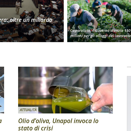
era: oltre un miliardo
Caporalato, il Governo stanzia 150
milioni per gli alloggi dei lavorator
ATTUALITÀ
a
Olio d’oliva, Unapol invoca lo
stato di crisi