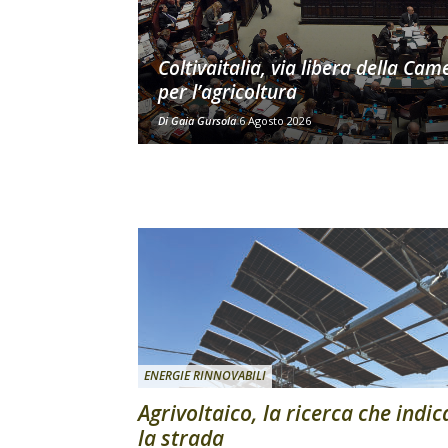
Coltivaitalia, via libera della Cam
per l’agricoltura
Di
Gaia Gursola
6 Agosto 2026
ENERGIE RINNOVABILI
Agrivoltaico, la ricerca che indic
la strada