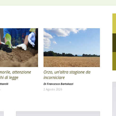
orile, attenzione
Orzo, un’altra stagione da
hi di legge
incorniciare
tarelli
Di
Francesco Bartolozzi
6
2 Agosto 2026