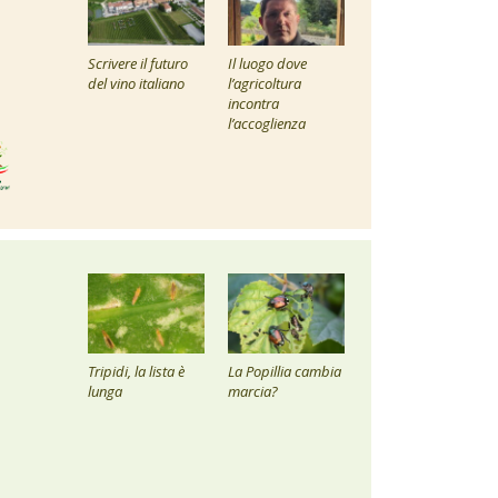
Scrivere il futuro
Il luogo dove
del vino italiano
l’agricoltura
incontra
l’accoglienza
Tripidi, la lista è
La Popillia cambia
lunga
marcia?