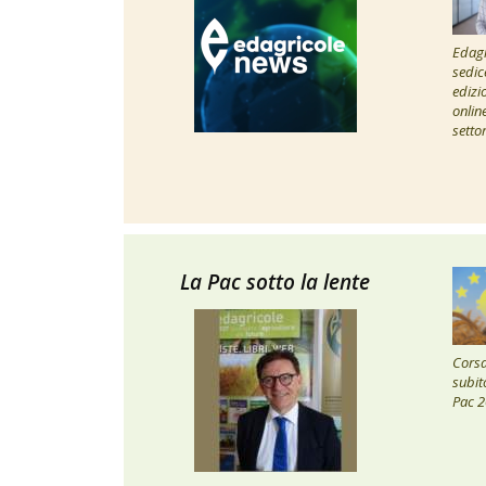
Edagr
sedic
edizi
onlin
setto
La Pac sotto la lente
Corsa 
subito
Pac 