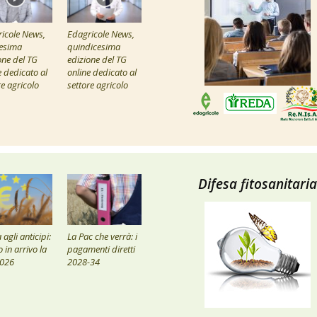
icole News,
Edagricole News,
esima
quindicesima
one del TG
edizione del TG
e dedicato al
online dedicato al
re agricolo
settore agricolo
Difesa fitosanitaria
agli anticipi:
La Pac che verrà: i
 in arrivo la
pagamenti diretti
2026
2028-34