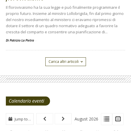
Il florovivaismo ha la sua legge e può finalmente programmare il
proprio futuro. Insieme al ministro Lollobrigida, fin dal primo giorno
del nostro insediamento al ministero ci eravamo ripromessi di
dotare il settore di un quadro normativo adeguato a favorire la
crescita del comparto e consentire una pianificazione di...
Di Patrizio La Pietra
-
Carica altri articoli
Calendario eventi
View
View
Vie
August 2026
Jump to…
Events
Eve
Type
List
Cal