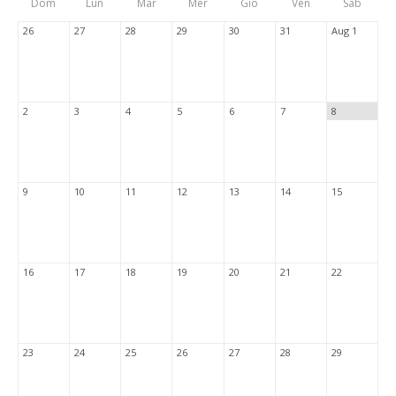
Dom
Lun
Mar
Mer
Gio
Ven
Sab
Tabs
26
27
28
29
30
31
Aug 1
2
3
4
5
6
7
8
9
10
11
12
13
14
15
16
17
18
19
20
21
22
23
24
25
26
27
28
29