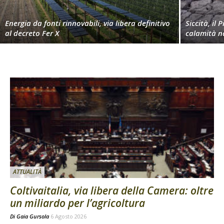
Energia da fonti rinnovabili, via libera definitivo
Siccità, il 
al decreto Fer X
calamità n
ATTUALITÀ
Coltivaitalia, via libera della Camera: oltre
un miliardo per l’agricoltura
Di
Gaia Gursola
6 Agosto 2026