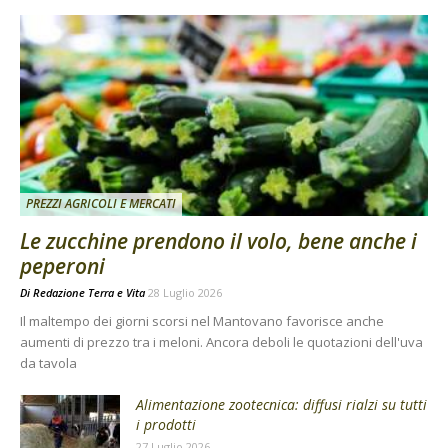
PREZZI AGRICOLI E MERCATI
Le zucchine prendono il volo, bene anche i
peperoni
Di
Redazione Terra e Vita
28 Luglio 2026
Il maltempo dei giorni scorsi nel Mantovano favorisce anche
aumenti di prezzo tra i meloni. Ancora deboli le quotazioni dell'uva
da tavola
Alimentazione zootecnica: diffusi rialzi su tutti
i prodotti
27 Luglio 2026