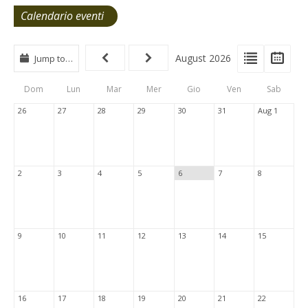
Calendario eventi
View
View
Vie
August 2026
Jump to…
Events
Eve
Type
List
Cal
Dom
Lun
Mar
Mer
Gio
Ven
Sab
Tabs
26
27
28
29
30
31
Aug 1
2
3
4
5
6
7
8
9
10
11
12
13
14
15
16
17
18
19
20
21
22