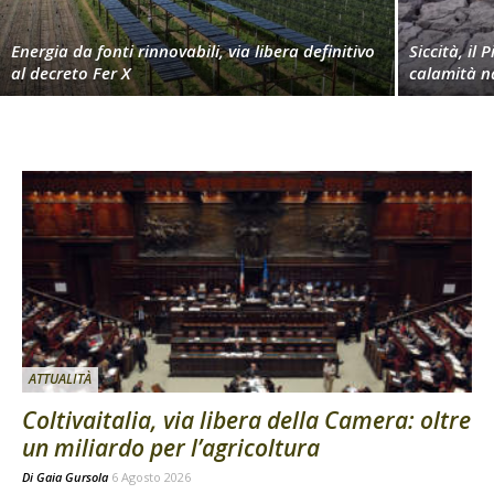
Energia da fonti rinnovabili, via libera definitivo
Siccità, il 
al decreto Fer X
calamità n
ATTUALITÀ
Coltivaitalia, via libera della Camera: oltre
un miliardo per l’agricoltura
Di
Gaia Gursola
6 Agosto 2026