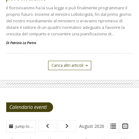
Il florovivaismo ha la sua legge e può finalmente programmare il
proprio futuro. Insieme al ministro Lollobrigida, fin dal primo giorno
del nostro insediamento al ministero ci eravamo ripromessi di
dotare il settore di un quadro normativo adeguato a favorire la
crescita del comparto e consentire una pianificazione di...
Di Patrizio La Pietra
-
Carica altri articoli
Calendario eventi
View
View
Vie
August 2026
Jump to…
Events
Eve
Type
List
Cal