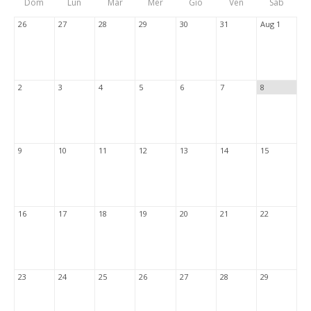
Dom
Lun
Mar
Mer
Gio
Ven
Sab
Tabs
26
27
28
29
30
31
Aug 1
2
3
4
5
6
7
8
9
10
11
12
13
14
15
16
17
18
19
20
21
22
23
24
25
26
27
28
29