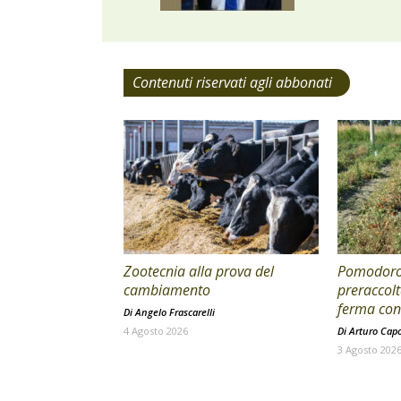
Contenuti riservati agli abbonati
Zootecnia alla prova del
Pomodoro 
cambiamento
preraccolt
ferma con 
Di
Angelo Frascarelli
4 Agosto 2026
Di
Arturo Cap
3 Agosto 202