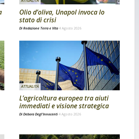
ATTUALITÀ
a
Olio d’oliva, Unapol invoca lo
stato di crisi
Di
Redazione Terra e Vita
4 Agosto 2026
ATTUALITÀ
L’agricoltura europea tra aiuti
immediati e visione strategica
Di
Debora Degl'Innocenti
4 Agosto 2026