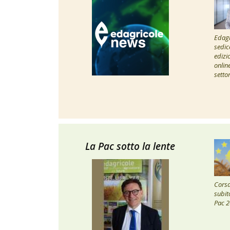
Edagr
sedic
edizi
onlin
setto
La Pac sotto la lente
Corsa 
subito
Pac 