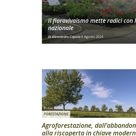
Il florovivaismo mette radici con 
nazionale
Di
Alessandra Caputo
9 Agosto 2026
FORESTAZIONE
Agroforestazione, dall’abbando
alla riscoperta in chiave moder