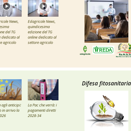
icole News,
Edagricole News,
esima
quindicesima
one del TG
edizione del TG
e dedicato al
online dedicato al
re agricolo
settore agricolo
Difesa fitosanitaria
agli anticipi:
La Pac che verrà: i
 in arrivo la
pagamenti diretti
2026
2028-34