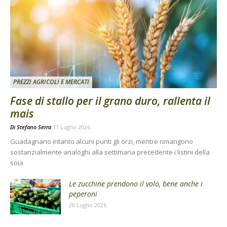
PREZZI AGRICOLI E MERCATI
Fase di stallo per il grano duro, rallenta il
mais
Di
Stefano Serra
31 Luglio 2026
Guadagnano intanto alcuni punti gli orzi, mentre rimangono
sostanzialmente analoghi alla settimana precedente i listini della
soia
Le zucchine prendono il volo, bene anche i
peperoni
28 Luglio 2026