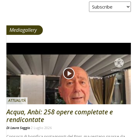
Tabs
Mediagallery
ATTUALITÀ
Acqua, Anbi: 258 opere completate e
rendicontate
Di
Laura Saggio
2 Luglio 2026
Consorzi di bonifica protagonisti del Pnrr, ma restano risorse da