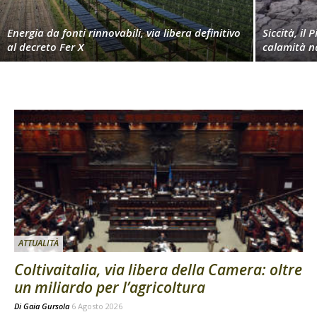
Energia da fonti rinnovabili, via libera definitivo
Siccità, il 
al decreto Fer X
calamità n
ATTUALITÀ
Coltivaitalia, via libera della Camera: oltre
un miliardo per l’agricoltura
Di
Gaia Gursola
6 Agosto 2026