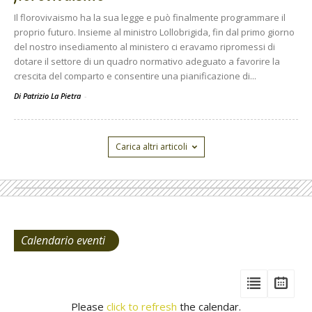
Il florovivaismo ha la sua legge e può finalmente programmare il
proprio futuro. Insieme al ministro Lollobrigida, fin dal primo giorno
del nostro insediamento al ministero ci eravamo ripromessi di
dotare il settore di un quadro normativo adeguato a favorire la
crescita del comparto e consentire una pianificazione di...
Di Patrizio La Pietra
-
Carica altri articoli
Calendario eventi
View
View
Vie
Events
Eve
Type
Please
click to refresh
the calendar.
List
Cal