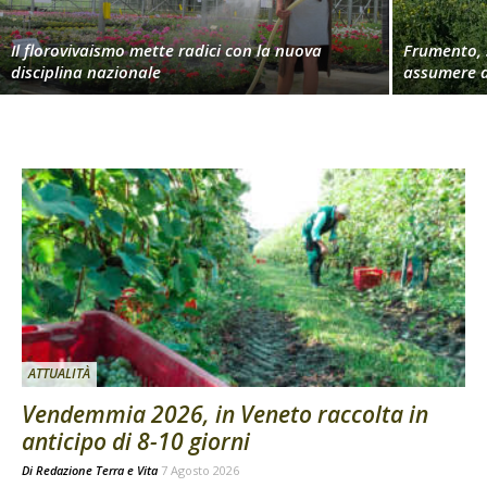
Il florovivaismo mette radici con la nuova
Frumento, 
disciplina nazionale
assumere d
ATTUALITÀ
Vendemmia 2026, in Veneto raccolta in
anticipo di 8-10 giorni
Di
Redazione Terra e Vita
7 Agosto 2026