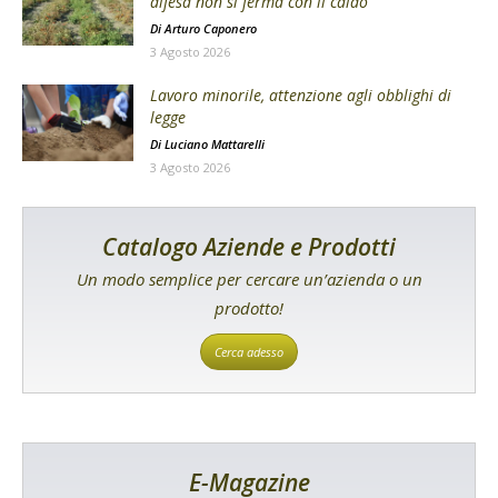
difesa non si ferma con il caldo
Di
Arturo Caponero
3 Agosto 2026
Lavoro minorile, attenzione agli obblighi di
legge
Di
Luciano Mattarelli
3 Agosto 2026
Catalogo Aziende e Prodotti
Un modo semplice per cercare un’azienda o un
prodotto!
Cerca adesso
E-Magazine