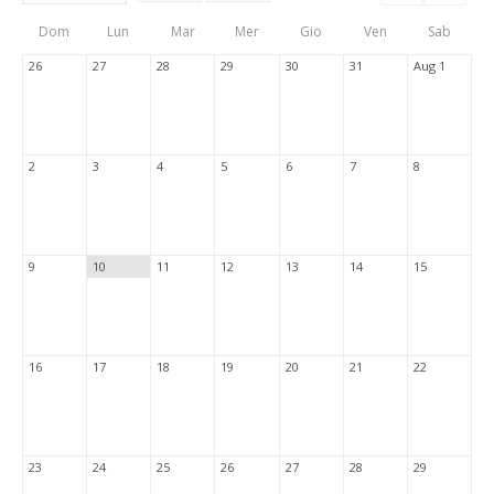
Events
Eve
Type
List
Cal
Dom
Lun
Mar
Mer
Gio
Ven
Sab
Tabs
26
27
28
29
30
31
Aug 1
2
3
4
5
6
7
8
9
10
11
12
13
14
15
16
17
18
19
20
21
22
23
24
25
26
27
28
29