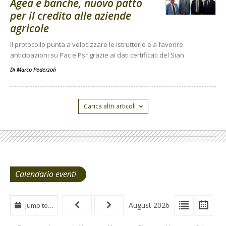
Agea e banche, nuovo patto
per il credito alle aziende
agricole
Il protocollo punta a velocizzare le istruttorie e a favorire
anticipazioni su Pac e Psr grazie ai dati certificati del Sian
Di
Marco Pederzoli
Carica altri articoli
Calendario eventi
View
View
Vie
August 2026
Jump to…
Events
Eve
Type
List
Cal