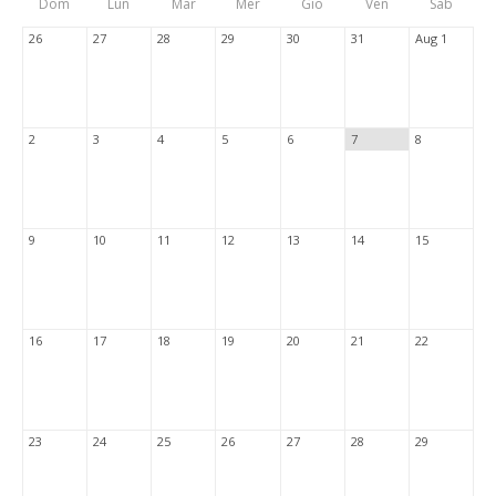
Dom
Lun
Mar
Mer
Gio
Ven
Sab
Tabs
26
27
28
29
30
31
Aug 1
2
3
4
5
6
7
8
9
10
11
12
13
14
15
16
17
18
19
20
21
22
23
24
25
26
27
28
29