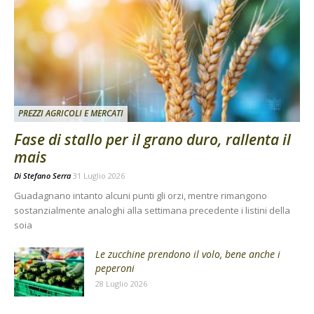
PREZZI AGRICOLI E MERCATI
Fase di stallo per il grano duro, rallenta il
mais
Di
Stefano Serra
31 Luglio 2026
Guadagnano intanto alcuni punti gli orzi, mentre rimangono
sostanzialmente analoghi alla settimana precedente i listini della
soia
Le zucchine prendono il volo, bene anche i
peperoni
28 Luglio 2026