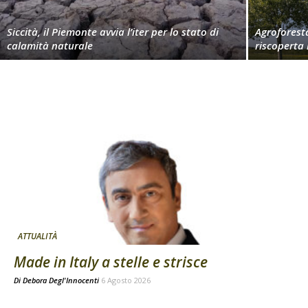
Siccità, il Piemonte avvia l’iter per lo stato di
Agroforest
calamità naturale
riscoperta
ATTUALITÀ
Made in Italy a stelle e strisce
Di
Debora Degl'Innocenti
6 Agosto 2026