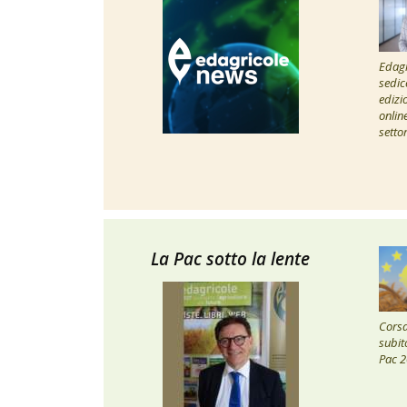
Edagr
sedic
edizi
onlin
setto
La Pac sotto la lente
Corsa 
subito
Pac 