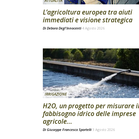
ATTUALITÀ
L’agricoltura europea tra aiuti
immediati e visione strategica
Di
Debora Degl'Innocenti
4 Agosto 2026
IRRIGAZIONE
H2O, un progetto per misurare i
fabbisogno idrico delle imprese
agricole...
Di
Giuseppe Francesco Sportelli
3 Agosto 2026