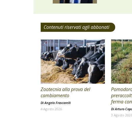
Contenuti riservati agli abbonati
Zootecnia alla prova del
Pomodoro 
cambiamento
preraccolt
ferma con 
Di
Angelo Frascarelli
4 Agosto 2026
Di
Arturo Cap
3 Agosto 202