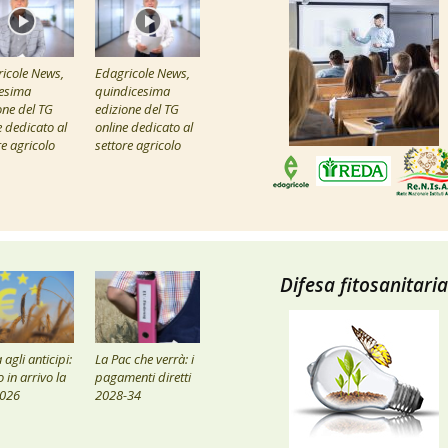
icole News,
Edagricole News,
esima
quindicesima
one del TG
edizione del TG
e dedicato al
online dedicato al
re agricolo
settore agricolo
Difesa fitosanitaria
agli anticipi:
La Pac che verrà: i
 in arrivo la
pagamenti diretti
2026
2028-34