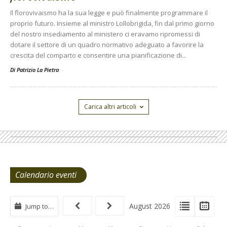
Il florovivaismo ha la sua legge e può finalmente programmare il
proprio futuro. Insieme al ministro Lollobrigida, fin dal primo giorno
del nostro insediamento al ministero ci eravamo ripromessi di
dotare il settore di un quadro normativo adeguato a favorire la
crescita del comparto e consentire una pianificazione di...
Di Patrizio La Pietra
-
Carica altri articoli
Calendario eventi
View
View
Vie
August 2026
Jump to…
Events
Eve
Type
List
Cal