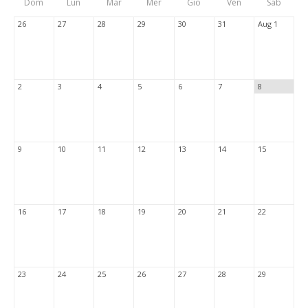
Dom
Lun
Mar
Mer
Gio
Ven
Sab
Tabs
26
27
28
29
30
31
Aug 1
2
3
4
5
6
7
8
9
10
11
12
13
14
15
16
17
18
19
20
21
22
23
24
25
26
27
28
29