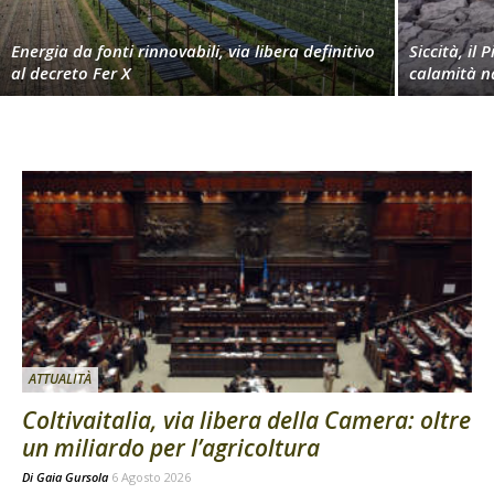
Energia da fonti rinnovabili, via libera definitivo
Siccità, il 
al decreto Fer X
calamità n
ATTUALITÀ
Coltivaitalia, via libera della Camera: oltre
un miliardo per l’agricoltura
Di
Gaia Gursola
6 Agosto 2026