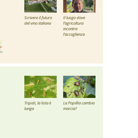
Scrivere il futuro
Il luogo dove
del vino italiano
l’agricoltura
incontra
l’accoglienza
Tripidi, la lista è
La Popillia cambia
lunga
marcia?