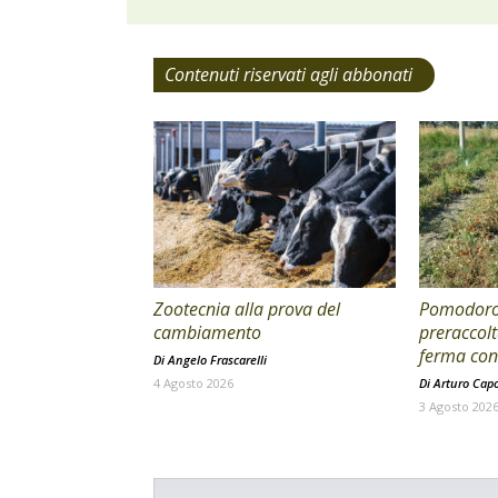
Contenuti riservati agli abbonati
Zootecnia alla prova del
Pomodoro 
cambiamento
preraccolt
ferma con 
Di
Angelo Frascarelli
4 Agosto 2026
Di
Arturo Cap
3 Agosto 202