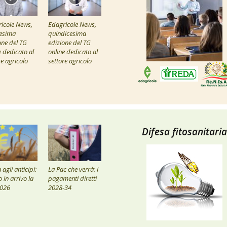
icole News,
Edagricole News,
esima
quindicesima
one del TG
edizione del TG
e dedicato al
online dedicato al
re agricolo
settore agricolo
Difesa fitosanitaria
agli anticipi:
La Pac che verrà: i
 in arrivo la
pagamenti diretti
2026
2028-34