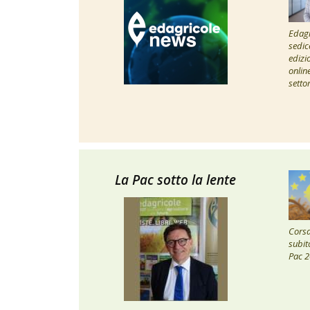
Edagr
sedic
edizi
onlin
setto
La Pac sotto la lente
Corsa 
subito
Pac 