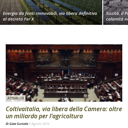
Energia da fonti rinnovabili, via libera definitivo
Siccità, il 
al decreto Fer X
calamità n
ATTUALITÀ
Coltivaitalia, via libera della Camera: oltre
un miliardo per l’agricoltura
Di
Gaia Gursola
6 Agosto 2026