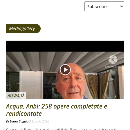
Tabs
Mediagallery
ATTUALITÀ
Acqua, Anbi: 258 opere completate e
rendicontate
Di
Laura Saggio
2 Luglio 2026
Consorzi di bonifica protagonisti del Pnrr, ma restano risorse da