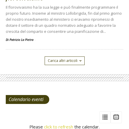
Il florovivaismo ha la sua legge e può finalmente programmare il
proprio futuro. Insieme al ministro Lollobrigida, fin dal primo giorno
del nostro insediamento al ministero ci eravamo ripromessi di
dotare il settore di un quadro normativo adeguato a favorire la
crescita del comparto e consentire una pianificazione di...
Di Patrizio La Pietra
-
Carica altri articoli
Calendario eventi
View
View
Vie
Events
Eve
Type
Please
click to refresh
the calendar.
List
Cal