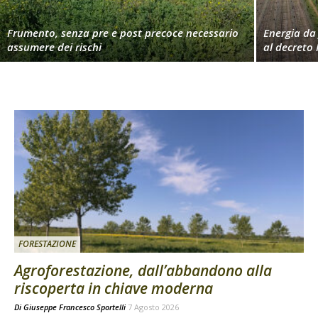
Frumento, senza pre e post precoce necessario
Energia da 
assumere dei rischi
al decreto 
FORESTAZIONE
Agroforestazione, dall’abbandono alla
riscoperta in chiave moderna
Di
Giuseppe Francesco Sportelli
7 Agosto 2026