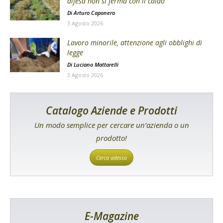
difesa non si ferma con il caldo
Di
Arturo Caponero
3 Agosto 2026
Lavoro minorile, attenzione agli obblighi di
legge
Di
Luciano Mattarelli
3 Agosto 2026
Catalogo Aziende e Prodotti
Un modo semplice per cercare un’azienda o un
prodotto!
Cerca adesso
E-Magazine