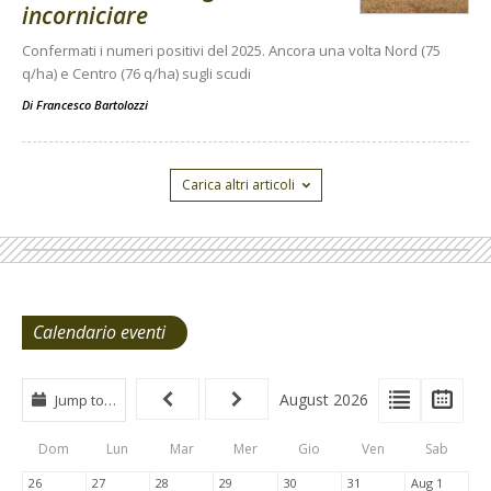
incorniciare
Confermati i numeri positivi del 2025. Ancora una volta Nord (75
q/ha) e Centro (76 q/ha) sugli scudi
Di
Francesco Bartolozzi
Carica altri articoli
Calendario eventi
View
View
Vie
August 2026
Jump to…
Events
Eve
Type
List
Cal
Dom
Lun
Mar
Mer
Gio
Ven
Sab
Tabs
26
27
28
29
30
31
Aug 1