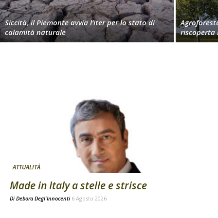
Siccità, il Piemonte avvia l’iter per lo stato di
Agroforest
calamità naturale
riscoperta
ATTUALITÀ
Made in Italy a stelle e strisce
Di
Debora Degl'Innocenti
6 Agosto 2026