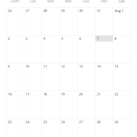
Dom
Lun
Mar
Mer
Gio
Ven
Sab
Tabs
26
27
28
29
30
31
Aug 1
2
3
4
5
6
7
8
9
10
11
12
13
14
15
16
17
18
19
20
21
22
23
24
25
26
27
28
29