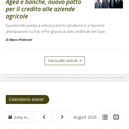
Agea e banche, nuovo patto
per il credito alle aziende
agricole
Il protocollo punta a velocizzare le istruttorie e a favorire
anticipazioni su Pac e Psr grazie ai dati certificati del Sian
Di
Marco Pederzoli
Carica altri articoli
Calendario eventi
View
View
Vie
August 2026
Jump to…
Events
Eve
Type
List
Cal