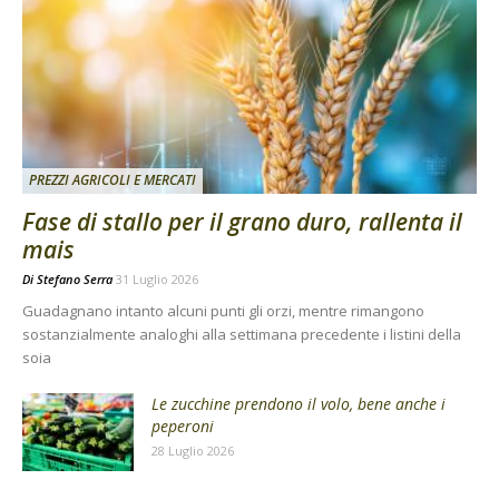
PREZZI AGRICOLI E MERCATI
Fase di stallo per il grano duro, rallenta il
mais
Di
Stefano Serra
31 Luglio 2026
Guadagnano intanto alcuni punti gli orzi, mentre rimangono
sostanzialmente analoghi alla settimana precedente i listini della
soia
Le zucchine prendono il volo, bene anche i
peperoni
28 Luglio 2026