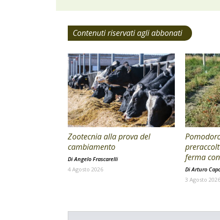
Contenuti riservati agli abbonati
Zootecnia alla prova del
Pomodoro 
cambiamento
preraccolt
ferma con 
Di
Angelo Frascarelli
4 Agosto 2026
Di
Arturo Cap
3 Agosto 202