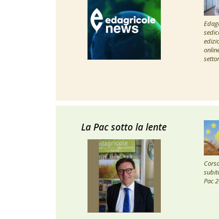
Edagr
sedic
edizi
onlin
setto
La Pac sotto la lente
Corsa 
subito
Pac 