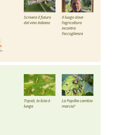
Scrivere il futuro
Il luogo dove
del vino italiano
l’agricoltura
incontra
l’accoglienza
Tripidi, la lista è
La Popillia cambia
lunga
marcia?