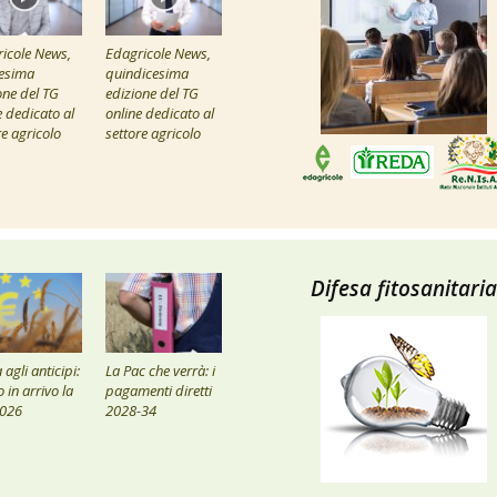
icole News,
Edagricole News,
esima
quindicesima
one del TG
edizione del TG
e dedicato al
online dedicato al
re agricolo
settore agricolo
Difesa fitosanitaria
agli anticipi:
La Pac che verrà: i
 in arrivo la
pagamenti diretti
2026
2028-34