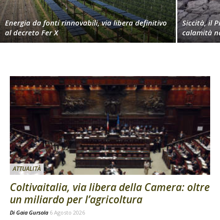
Energia da fonti rinnovabili, via libera definitivo
Siccità, il 
al decreto Fer X
calamità n
ATTUALITÀ
Coltivaitalia, via libera della Camera: oltre
un miliardo per l’agricoltura
Di
Gaia Gursola
6 Agosto 2026