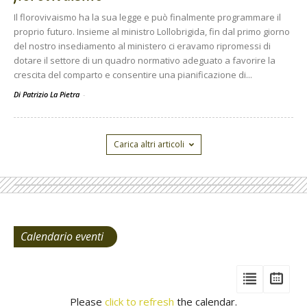
Il florovivaismo ha la sua legge e può finalmente programmare il
proprio futuro. Insieme al ministro Lollobrigida, fin dal primo giorno
del nostro insediamento al ministero ci eravamo ripromessi di
dotare il settore di un quadro normativo adeguato a favorire la
crescita del comparto e consentire una pianificazione di...
Di Patrizio La Pietra
-
Carica altri articoli
Calendario eventi
View
View
Vie
Events
Eve
Type
Please
click to refresh
the calendar.
List
Cal