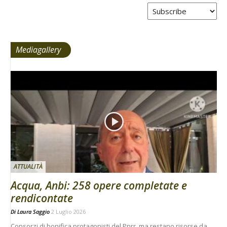
Tabs
Mediagallery
ATTUALITÀ
Acqua, Anbi: 258 opere completate e
rendicontate
Di
Laura Saggio
2 Luglio 2026
Consorzi di bonifica protagonisti del Pnrr, ma restano risorse da