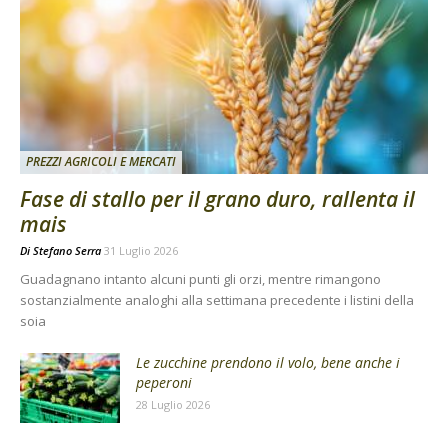
PREZZI AGRICOLI E MERCATI
Fase di stallo per il grano duro, rallenta il
mais
Di
Stefano Serra
31 Luglio 2026
Guadagnano intanto alcuni punti gli orzi, mentre rimangono
sostanzialmente analoghi alla settimana precedente i listini della
soia
Le zucchine prendono il volo, bene anche i
peperoni
28 Luglio 2026