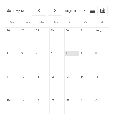
View
View
Vie
August 2026
Jump to…
Events
Eve
Type
List
Cal
Dom
Lun
Mar
Mer
Gio
Ven
Sab
Tabs
26
27
28
29
30
31
Aug 1
2
3
4
5
6
7
8
9
10
11
12
13
14
15
16
17
18
19
20
21
22