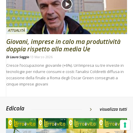
ATTUALITÀ
Giovani, imprese in calo ma produttività
doppia rispetto alla media Ue
Di
Laura Saggio
13 Marzo 2026
Cresce l’occupazione giovanile (+6%). Un’impresa su tre investe in
tecnologie per ridurre consumi e costi: l’analisi Coldiretti diffusa in
occasione della finale a Roma degli Oscar Green consegnati a
cinque imprese giovani
Edicola
visualizza tutti