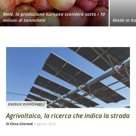
Mele, la produzione europea scenderà sotto i 10
milioni di tonnellate
Made in Ita
ENERGIE RINNOVABILI
Agrivoltaico, la ricerca che indica la strada
Di
Elena Gherardi
5 Agosto 2026