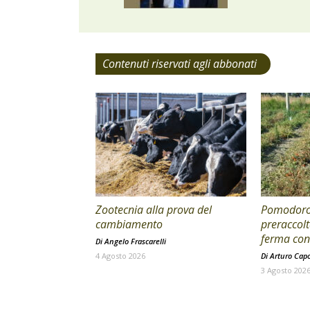
Contenuti riservati agli abbonati
Zootecnia alla prova del
Pomodoro 
cambiamento
preraccolt
ferma con 
Di
Angelo Frascarelli
4 Agosto 2026
Di
Arturo Cap
3 Agosto 202