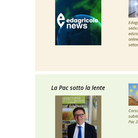
Edagr
sedic
edizi
onlin
setto
La Pac sotto la lente
Corsa 
subito
Pac 