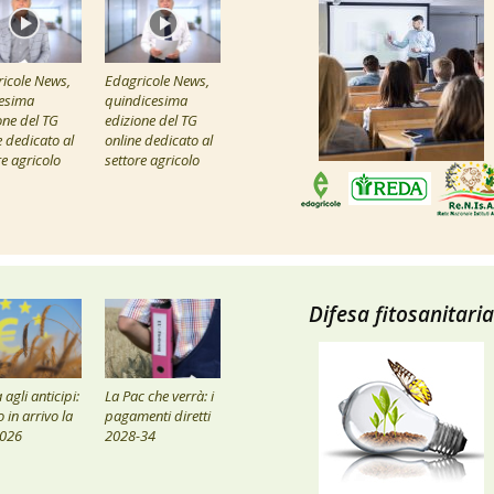
icole News,
Edagricole News,
esima
quindicesima
one del TG
edizione del TG
e dedicato al
online dedicato al
re agricolo
settore agricolo
Difesa fitosanitaria
agli anticipi:
La Pac che verrà: i
 in arrivo la
pagamenti diretti
2026
2028-34