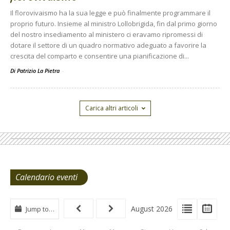
Il florovivaismo ha la sua legge e può finalmente programmare il
proprio futuro. Insieme al ministro Lollobrigida, fin dal primo giorno
del nostro insediamento al ministero ci eravamo ripromessi di
dotare il settore di un quadro normativo adeguato a favorire la
crescita del comparto e consentire una pianificazione di...
Di Patrizio La Pietra
-
Carica altri articoli
Calendario eventi
View
View
Vie
August 2026
Jump to…
Events
Eve
Type
List
Cal