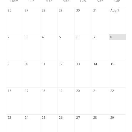
Dom
Lun
Mar
Mer
Gio
Ven
Sab
Tabs
26
27
28
29
30
31
Aug 1
2
3
4
5
6
7
8
9
10
11
12
13
14
15
16
17
18
19
20
21
22
23
24
25
26
27
28
29