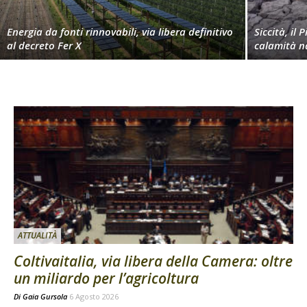
Energia da fonti rinnovabili, via libera definitivo
Siccità, il 
al decreto Fer X
calamità n
ATTUALITÀ
Coltivaitalia, via libera della Camera: oltre
un miliardo per l’agricoltura
Di
Gaia Gursola
6 Agosto 2026