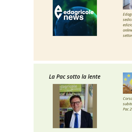
Edagr
sedic
edizi
onlin
setto
La Pac sotto la lente
Corsa 
subito
Pac 