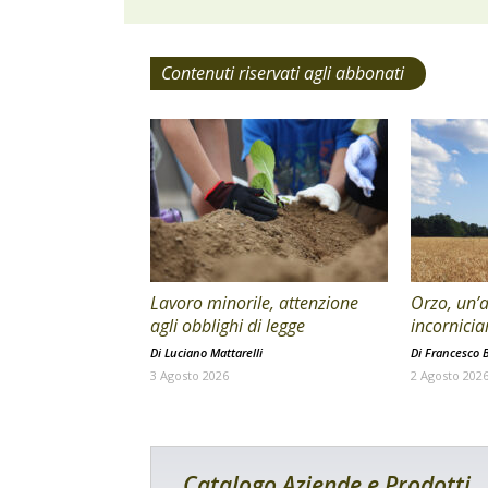
Contenuti riservati agli abbonati
Lavoro minorile, attenzione
Orzo, un’a
agli obblighi di legge
incornicia
Di
Luciano Mattarelli
Di
Francesco B
3 Agosto 2026
2 Agosto 202
Catalogo Aziende e Prodotti