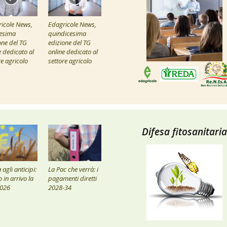
icole News,
Edagricole News,
esima
quindicesima
one del TG
edizione del TG
e dedicato al
online dedicato al
re agricolo
settore agricolo
Difesa fitosanitaria
agli anticipi:
La Pac che verrà: i
 in arrivo la
pagamenti diretti
2026
2028-34