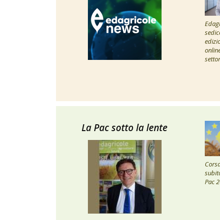
Edagr
sedic
edizi
onlin
setto
La Pac sotto la lente
Corsa 
subito
Pac 