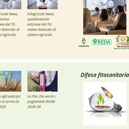
icole News,
Edagricole News,
esima
quindicesima
one del TG
edizione del TG
e dedicato al
online dedicato al
re agricolo
settore agricolo
Difesa fitosanitaria
agli anticipi:
La Pac che verrà: i
 in arrivo la
pagamenti diretti
2026
2028-34