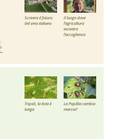
Scrivere il futuro
Il luogo dove
del vino italiano
l’agricoltura
incontra
l’accoglienza
Tripidi, la lista è
La Popillia cambia
lunga
marcia?