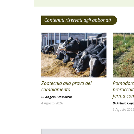
Contenuti riservati agli abbonati
Zootecnia alla prova del
Pomodoro 
cambiamento
preraccolt
ferma con 
Di
Angelo Frascarelli
4 Agosto 2026
Di
Arturo Cap
3 Agosto 202