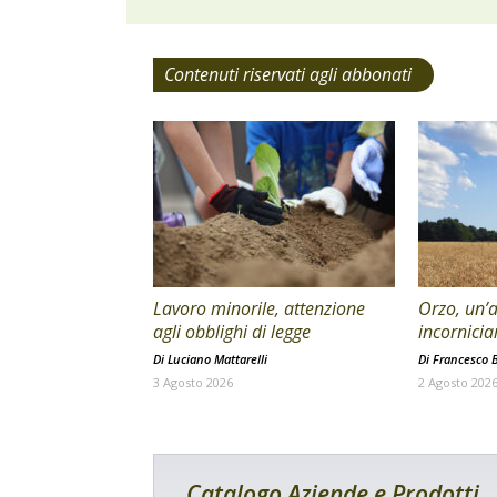
Contenuti riservati agli abbonati
Lavoro minorile, attenzione
Orzo, un’a
agli obblighi di legge
incornicia
Di
Luciano Mattarelli
Di
Francesco B
3 Agosto 2026
2 Agosto 202
Catalogo Aziende e Prodotti