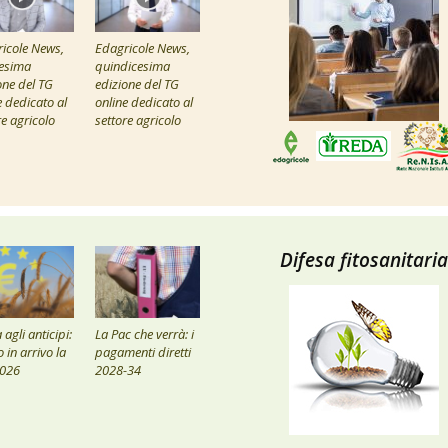
icole News,
Edagricole News,
esima
quindicesima
one del TG
edizione del TG
e dedicato al
online dedicato al
re agricolo
settore agricolo
Difesa fitosanitaria
agli anticipi:
La Pac che verrà: i
 in arrivo la
pagamenti diretti
2026
2028-34