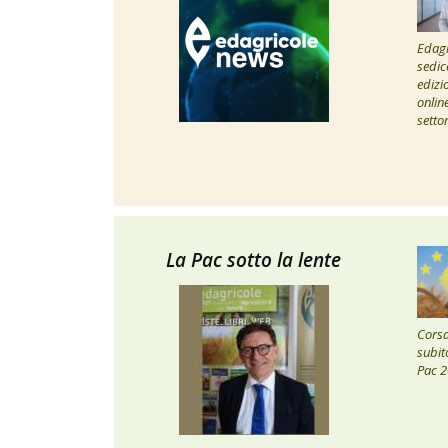
Edagr
sedic
edizi
onlin
setto
La Pac sotto la lente
Corsa 
subito
Pac 